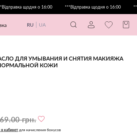
равка щодня о 16:00
***Відправка щодня о 16:00
***Відп
RU
UA
авка
СЛО ДЛЯ УМЫВАНИЯ И СНЯТИЯ МАКИЯЖА
 НОРМАЛЬНОЙ КОЖИ
69.00 грн.
 в кабинет
для начисления бонусов