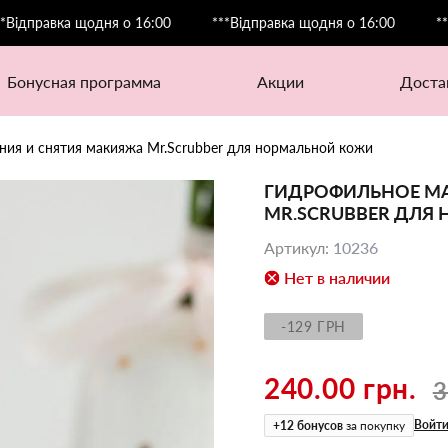
равка щодня о 16:00
***Відправка щодня о 16:00
***Відп
бонусная программа
акции
дост
ия и снятия макияжа Mr.Scrubber для нормальной кожи
ГИДРОФИЛЬНОЕ МА
MR.SCRUBBER ДЛЯ
Артикул
:
10236
Нет в наличии
-129 ГРН
240.00 грн.
3
Войти
+
12
бонусов
за покупку