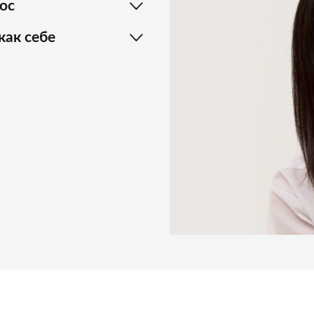
ос
как себе