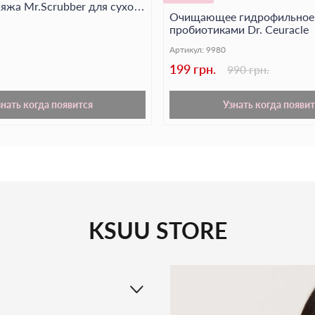
яжа Mr.Scrubber для сухой
Очищающее гидрофильное 
Масло примулы ве
пробиотиками Dr. Ceuracle
увлажняет и обнов
баланс в течение дня
Артикул:
9980
199 грн.
990 грн.
Эфирное масло ли
дарит лицу сияющий
знать когда появится
Узнать когда появит
KSUU STORE