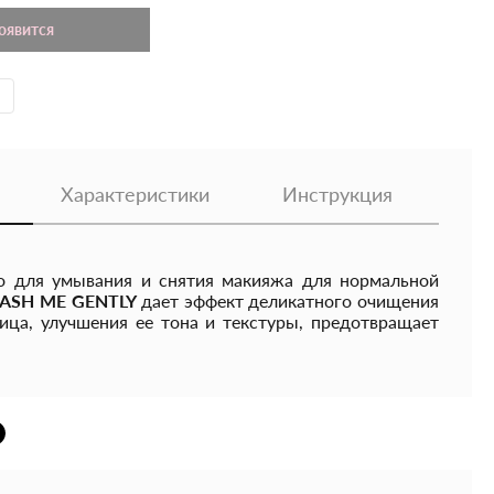
появится
Характеристики
Инструкция
о для умывания и снятия макияжа для нормальной
WASH ME GENTLY
дает эффект деликатного очищения
ица, улучшения ее тона и текстуры, предотвращает
никновение ощущения сухости, стянутости или
вляет после себя приятное ощущение чистоты и
ает без раздражений, растворяет жировые пробки и
агрязнений, в том числе остатки макияжа и SPF-