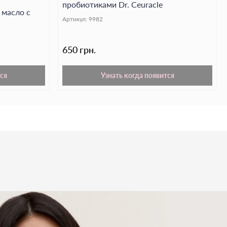
пробиотиками Dr. Ceuracle
масло с
черней
деликатно воздействует на кожный покров,
Артикул:
9982
ляет его, помогает поддерживать гидролипидный
.
650 грн.
мона
тонизирует, выравнивает тон и текстуру кожи,
 и свежий вид.
ся
Узнать когда появится