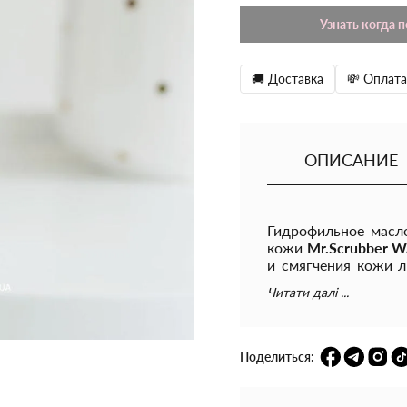
Узнать когда 
🚚 Доставка
💸 Оплата
ОПИСАНИЕ
Гидрофильное масл
кожи
Mr.Scrubber 
и смягчения кожи л
раздражение, воз
Читати далі ...
дискомфорта, оста
свежести.
Масло бережно очищ
Поделиться:
все другие виды з
защиты.