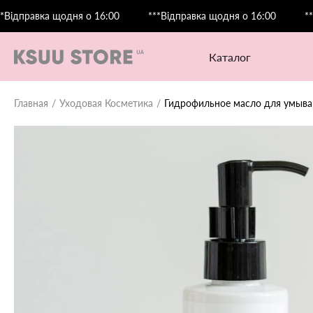
равка щодня о 16:00
***Відправка щодня о 16:00
***Відп
каталог
Главная
Уходовая Косметика
Гидрофильное масло для умыван