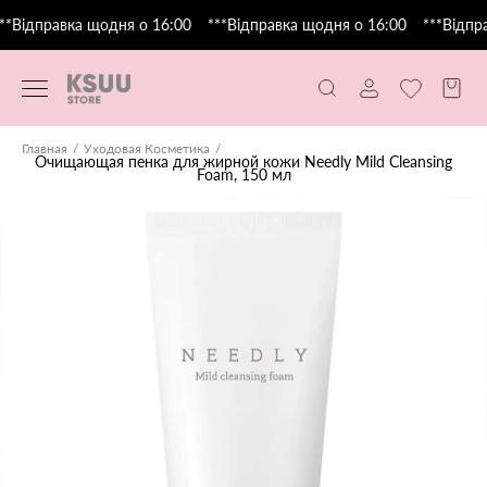
**Відправка щодня о 16:00
***Відправка щодня о 16:00
***Відпра
Главная
Уходовая Косметика
Очищающая пенка для жирной кожи Needly Mild Cleansing
Foam, 150 мл