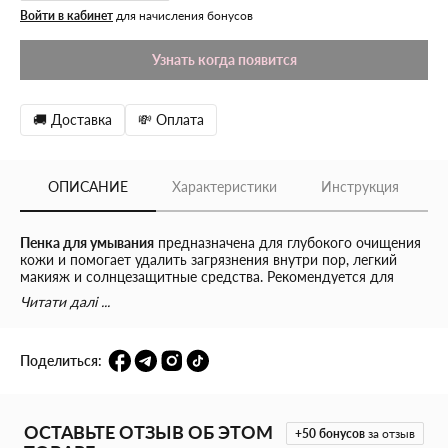
Войти в кабинет
для начисления бонусов
Узнать когда появится
🚚 Доставка
💸 Оплата
ОПИСАНИЕ
Характеристики
Инструкция
Пенка для умывания
предназначена для глубокого очищения
кожи и помогает удалить загрязнения внутри пор, легкий
макияж и солнцезащитные средства. Рекомендуется для
кожи с повышенной себопродукцией и расширенными
Читати далі ...
порами.
Плотная пенка на основе поверхностно-активных веществ,
Поделиться:
полученных из кокосовых орехов, тщательно очищает лицо
от избытка себума, пыли и UV-фильтров, не оставляет пленку
после смывания и позволяет коже дышать. Имеет щелочной
pH для лучшего контроля за выделением кожного жира и
ОСТАВЬТЕ ОТЗЫВ ОБ ЭТОМ
повышения очищающих свойств, поэтому последующее
+50
бонусов
за отзыв