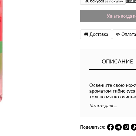
Войти
+
30
бонусов
за покупку
Узнать когда 
🚚 Доставка
💸 Оплата
ОПИСАНИЕ
Освежите свою кож
ароматом гибискуса
только мягко очищае
приятный аромат.
Читати далі ...
Особенности Pink Hi
Гель эффективно о
Поделиться: