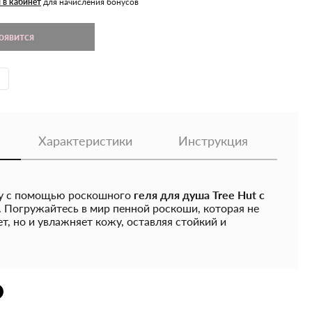
 в кабинет
для начисления бонусов
появится
Характеристики
Инструкция
у с помощью роскошного
геля для душа Tree Hut с
. Погружайтесь в мир пенной роскоши, которая не
т, но и увлажняет кожу, оставляя стойкий и
biscus Foaming Gel Wash:
чищает кожу от загрязнений и избытка себума.