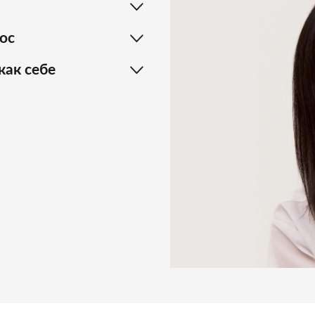
ос
как себе