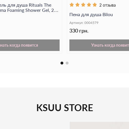
ль для душа Rituals The
2 отзыва
Экстракт гибиску
arma Foaming Shower Gel, 200
ей гладкость и мя
Пена для душа Bilou
Артикул:
0004579
Этот гель для душа
и комфорта каждый 
330 грн.
знать когда появится
Узнать когда появит
KSUU STORE