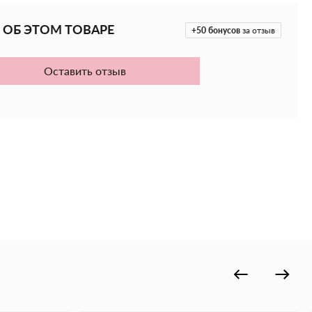
тные запахи и дезодорирует эпидермис.
 ОБ ЭТОМ ТОВАРЕ
тимальный водный баланс и предотвращает
+50
бонусов
за отзыв
Оставить отзыв
 кожу, повышая ее эластичность и упругость.
фатов, формальдегидов и парабенов.
яный комплекс устраняет шелушение и борется с
тости.
х типов кожи и ежедневного использования.
ходуется и не вызывает раздражений или аллергии.
о-цветочный аромат с нотами свежего гибискуса,
лины.
нсирует кожу и способствует увлажнению.
иви и апельсина содержат антиоксиданты и
йства.