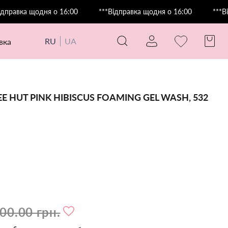
ка щодня о 16:00
***Відправка щодня о 16:00
***Відправ
RU
UA
авка
E HUT PINK HIBISCUS FOAMING GEL WASH, 532
00.00 грн.