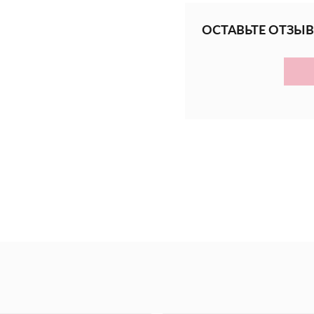
Устраняет неприя
ОСТАВЬТЕ ОТЗЫВ
Поддерживает оп
обезвоживание.
Масло ши смягчает
Не содержит суль
Увлажняющий масл
ощущением стяну
Подходит для все
Гель экономно рас
Бодрящий фруктов
мака и сочной ма
Иланг-иланг бала
Масла авокадо, к
увлажняющие сво