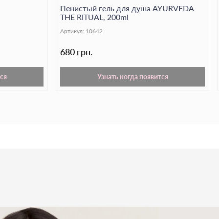
Пенистый гель для душа AYURVEDA
са отшелушивает и выравнивает тон кожи, придавая
THE RITUAL, 200ml
гкость.
Артикул:
10642
 обеспечит вам непревзойденное ощущение свежести
день.
680 грн.
ся
Узнать когда появится