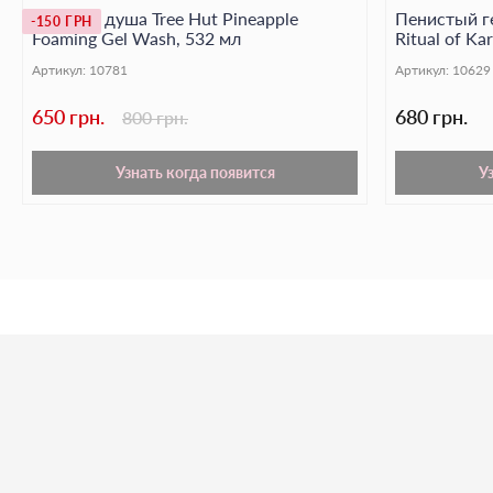
Гель для душа Tree Hut Pineapple
Пенистый ге
-150 ГРН
Foaming Gel Wash, 532 мл
Ritual of K
мл
Артикул:
10781
Артикул:
10629
650 грн.
680 грн.
800 грн.
Узнать когда появится
У