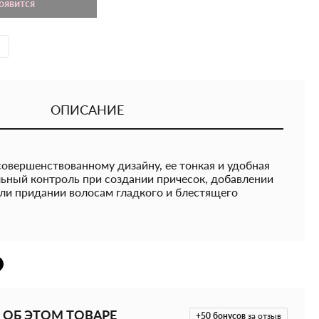
появится
ОПИСАНИЕ
овершенствованному дизайну, ее тонкая и удобная
льный контроль при создании причесок, добавлении
или придании волосам гладкого и блестящего
ьные зубчики в форме бутылки были разработаны для
значает, что они идеально подходят для мягкого
ов, а также для поддержания и смешивания
зажимов и переплетений. - идеально подходит для
 ОБ ЭТОМ ТОВАРЕ
+50
бонусов
за отзыв