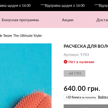
дня о 16:00
***Відправка щодня о 16:00
***Відправка що
бонусная программа
акции
дост
e Teezer The Ultimate Styler
РАСЧЕСКА ДЛЯ ВОЛО
Артикул
:
9783
Нет в наличии
-64 ГРН
640.00 грн.
Войти 
+
32
бонуса
за покупку