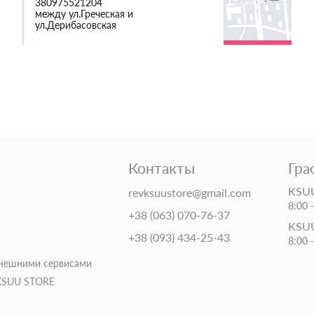
380975521204
между ул.Греческая и
ул.Дерибасовская
Контакты
Гра
KSUU
revksuustore@gmail.com
8:00 
+38 (063) 070-76-37
KSUU
+38 (093) 434-25-43
8:00 
внешними сервисами
 KSUU STORE