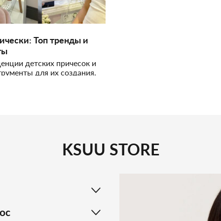
ически: Топ тренды и
ты
енции детских причесок и
рументы для их создания.
ойствами пользуются
ма, сколько предпочитают
кже полезные советы по
осами ребенка.
KSUU STORE
ос