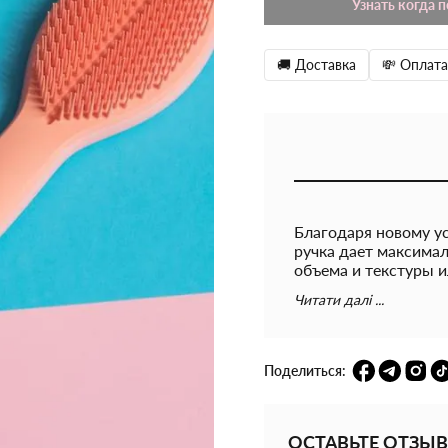
Узнать когда 
🚚 Доставка
💸 Оплата
Благодаря новому ус
ручка дает максима
объема и текстуры 
покрытия. - Уникал
Читати далі ...
сухого стиля, что о
расчесывания локон
наращенных волос, 
всех типов волос.
Поделиться:
ОСТАВЬТЕ ОТЗЫВ