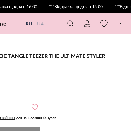
дня о 16:00
***Відправка щодня о 16:00
***Відправка що
RU
UA
авка
С TANGLE TEEZER THE ULTIMATE STYLER
в кабинет
для начисления бонусов