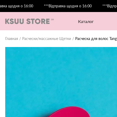
дня о 16:00
***Відправка щодня о 16:00
***Відправка що
каталог
Главная
Расчески/массажные Щетки
Расческа для волос Tangl