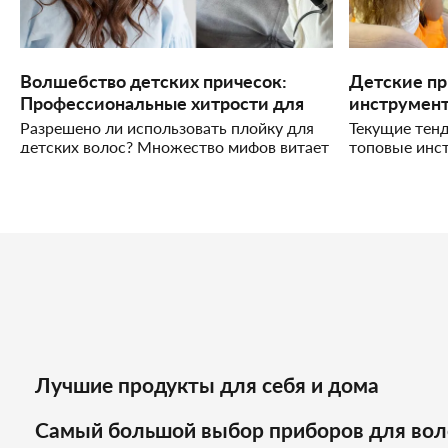
Волшебство детских причесок:
Детские пр
Профессиональные хитрости для
инструмен
идеального образа
Разрешено ли использовать плойку для
Текущие тенд
детских волос? Множество мифов витает
топовые инст
вокруг этой темы. Попробуем
Какими устр
разобраться вместе, опираясь на
родители до
профессиональный опыт.
салоны, а та
уходу за вол
Лучшие продукты для себя и дома
Самый большой выбор приборов для вол