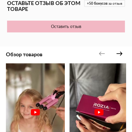
ОСТАВЬТЕ ОТЗЫВ ОБ ЭТОМ
у которого за плечами более тридцати лет опыта работы в
+50
бонусов
за отзыв
индустрии. Размер: 12х7х4,5см.
ТОВАРЕ
Оставить отзыв
Обзор товаров