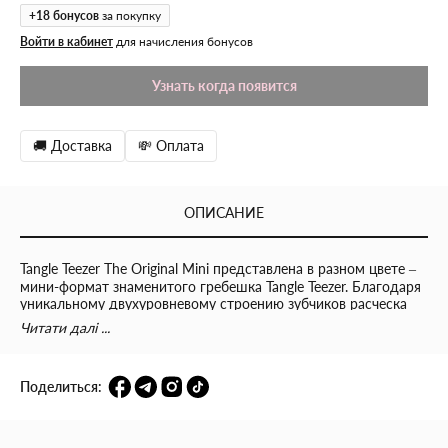
+
18
бонусов
за покупку
Войти в кабинет
для начисления бонусов
Узнать когда появится
🚚 Доставка
💸 Оплата
ОПИСАНИЕ
Tangle Teezer The Original Mini представлена в разном цвете –
мини-формат знаменитого гребешка Tangle Teezer. Благодаря
уникальному двухуровневому строению зубчиков расческа
легко и бережно распутывает волосы от корней до кончиков.
Читати далі ...
Компактный формат The Original Mini позволяет всегда
носить ее с собой, она поместится даже в очень маленькую
сумочку. Подходит для расчесывания сухих и влажных волос.
Поделиться:
При регулярном применении Tangle Teezer волосы
приобретают здоровый вид и блеск, становятся гладкими и
шелковистыми. Расческа Tangle Teezer The Original Mini
создана знаменитым британским стилистом Шоном Палфри,