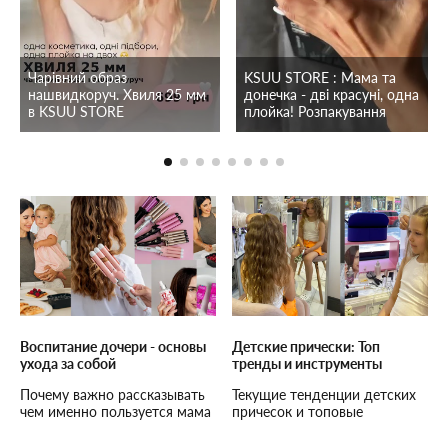
Чарівний образ
KSUU STORE : Мама та
нашвидкоруч. Хвиля 25 мм
донечка - дві красуні, одна
в KSUU STORE
плойка! Розпакування
Воспитание дочери - основы
Детские прически: Топ
ухода за собой
тренды и инструменты
Почему важно рассказывать
Текущие тенденции детских
чем именно пользуется мама
причесок и топовые
в ежедневном уходе за собой
инструменты для их
и какую косметику можно
создания. Какими