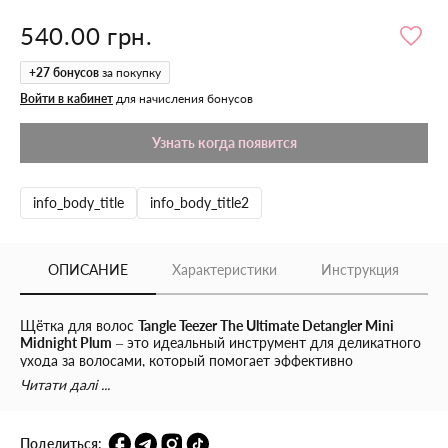
540.00 грн.
+
27
бонусов
за покупку
Войти в кабинет
для начисления бонусов
Узнать когда появится
info_body_title
info_body_title2
ОПИСАНИЕ
Характеристики
Инструкция
Щётка для волос
Tangle Teezer The Ultimate Detangler Mini
Midnight Plum
– это идеальный инструмент для деликатного
ухода за волосами, который помогает эффективно
распутывать пряди без повреждений и ломкости. Благодаря
Читати далі ...
уникальной двухуровневой конструкции зубчиков, щётка
легко скользит по мокрым волосам, делая их блестящими и
гладкими.
Поделиться: