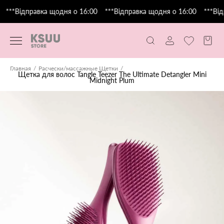
***Відправка щодня о 16:00
***Відправка щодня о 16:00
***Від
Главная
Расчески/массажные Щетки
Щетка для волос Tangle Teezer The Ultimate Detangler Mini
Midnight Plum