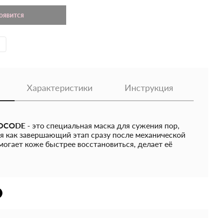
появится
Характеристики
Инструкция
OCODE
- это специальная маска для сужения пор,
ся как завершающий этап сразу после механической
могает коже быстрее восстановиться, делает её
утри и надолго сохраняет мягкость, гладкость и
нты
- обладает антисептическим, бактерицидным,
матирующим эффектом. Способствует сужению пор,
леск, питает и насыщает кожу полезными