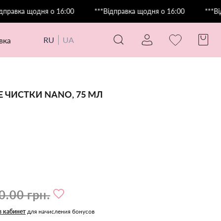
ка щодня о 16:00
***Відправка щодня о 16:00
***Відправ
RU
UA
авка
 ЧИСТКИ NANO, 75 МЛ
0.00 грн.
в кабинет
для начисления бонусов