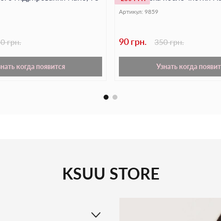
подходит для ухода 
Артикул:
9859
гладкой и сияющей!
Порадуйте свою ко
90 грн.
0 грн.
350 грн.
NANOCODE
!
знать когда появится
Узнать когда появит
KSUU STORE