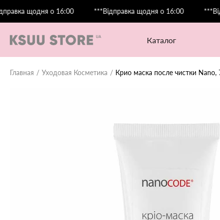
ка щодня о 16:00
***Відправка щодня о 16:00
***Відправ
каталог
Главная
Уходовая Косметика
Крио маска после чистки Nano, 