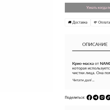
Узнать когда 
🚚 Доставка
💸 Оплата
ОПИСАНИЕ
Крио-маска
от
NAN
которая использует
чистки лица. Она по
свежей, сияющей изн
Читати далі ...
здоровый цвет.
Активные компоне
Экстракт эвкалипта
Поделиться:
дезодорирующим и 
устраняет жирный б