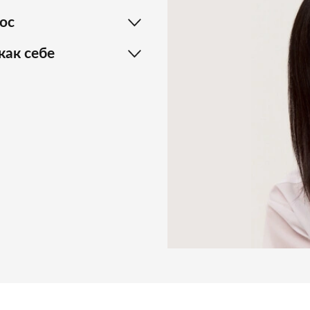
ос
как себе