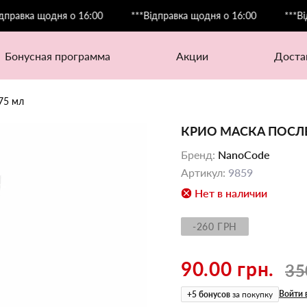
ка щодня о 16:00
***Відправка щодня о 16:00
***Відправ
бонусная программа
акции
дост
75 мл
КРИО МАСКА ПОСЛЕ
Бренд
:
NanoCode
Артикул
:
9859
Нет в наличии
-260 ГРН
90.00 грн.
35
Войти 
+
5
бонусов
за покупку