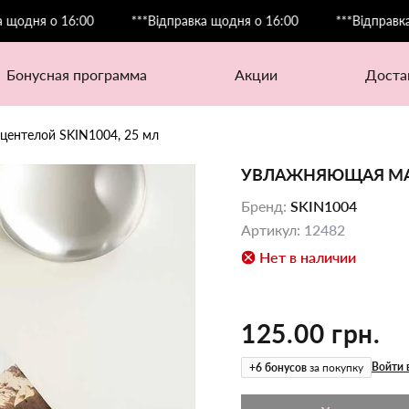
я о 16:00
***Відправка щодня о 16:00
***Відправка щодн
бонусная программа
акции
дост
центелой SKIN1004, 25 мл
УВЛАЖНЯЮЩАЯ МАСК
Бренд
:
SKIN1004
Артикул
:
12482
Нет в наличии
125.00 грн.
Войти 
+
6
бонусов
за покупку