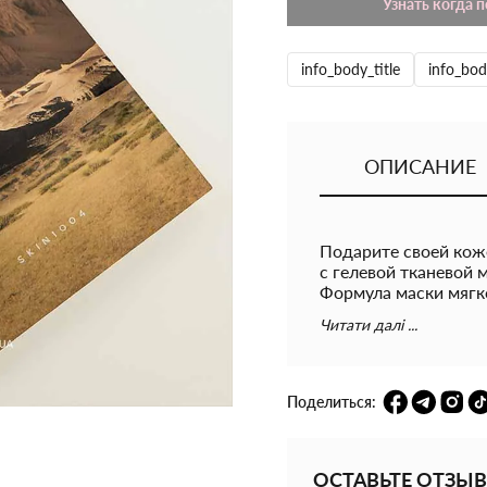
Узнать когда 
info_body_title
info_bod
ОПИСАНИЕ
Подарите своей кож
с гелевой тканевой 
Формула маски мягк
возвращает ей здоро
Читати далі ...
гиалуроновой кисло
её эластичность и д
- только тщательно
происхождения для 
Поделиться:
Активные компонен
Экстракт центеллы 
ОСТАВЬТЕ ОТЗЫВ
обладает выраженн