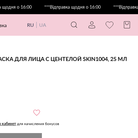
я о 16:00
***Відправка щодня о 16:00
***Відправка щодн
RU
UA
авка
А ДЛЯ ЛИЦА С ЦЕНТЕЛОЙ SKIN1004, 25 МЛ
в кабинет
для начисления бонусов