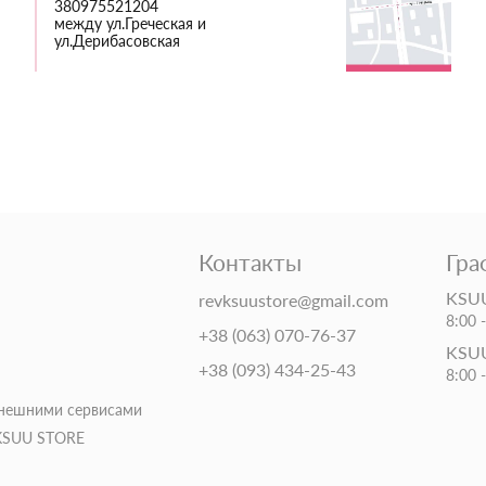
380975521204
между ул.Греческая и
ул.Дерибасовская
Контакты
Гра
KSUU
revksuustore@gmail.com
8:00 
+38 (063) 070-76-37
KSUU
+38 (093) 434-25-43
8:00 
внешними сервисами
 KSUU STORE