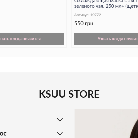
Охлаждающая маска с экс
 г
зеленого чая, 250 мл+ (щетк
подарок)
Артикул:
10772
550 грн.
знать когда появится
Узнать когда появит
KSUU STORE
ос