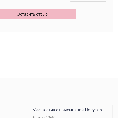
ажняет и помогает удерживать влагу внутри кожи.
Оставить отзыв
евой мяты
- оказывает противовоспалительное
 и деликатно выравнивает тон кожи.
та
- связывает влагу в клетках эпидермиса, глубоко
ет упругость кожи.
ражение
енерации кожи
е освежающий уход и естественное сияние вместе с
 Centella Watergel Sheet Ampoule Mask!
Маска-стик от высыпаний Hollyskin
Артикул:
10418