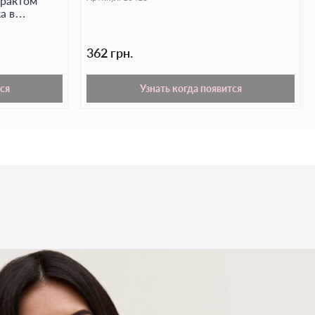
трактом
а в
362 грн.
ся
Узнать когда появится