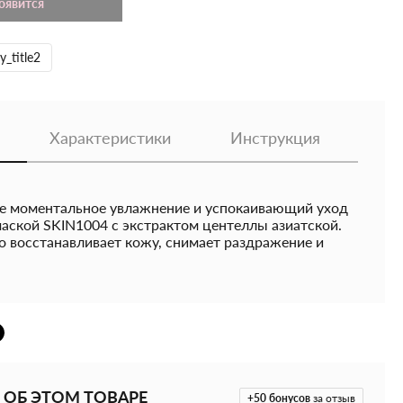
появится
y_title2
Характеристики
Инструкция
е моментальное увлажнение и успокаивающий уход
маской SKIN1004 с экстрактом центеллы азиатской.
о восстанавливает кожу, снимает раздражение и
вый и свежий вид. Благодаря бетаину и
те маска глубоко насыщает кожу влагой, повышает
елает её заметно более гладкой и сияющей. В составе
 отобранные компоненты натурального
деликатного и эффективного ухода.
ты:
азиатской
- регенерирует кожу, успокаивает и
 ОБ ЭТОМ ТОВАРЕ
ыми антивозрастными свойствами.
+50
бонусов
за отзыв