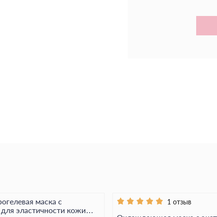
Бетаин -
активно увл
Масло листьев пол
действие, увлажняет
Гиалуроновая кисло
увлажняет и повыша
Действие маски
- Глубоко увлажняет
- Успокаивает разд
- Способствует рег
Подарите своей кож
SKIN1004 Madagascar
огелевая маска с
1 отзыв
 для эластичности кожи