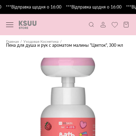
***Відправка щодня о 16:00
***Відправка щодня о 16:00
***Ві
Главная
Уходовая Косметика
Пена для душа и рук с ароматом малины "Цветок", 300 мл