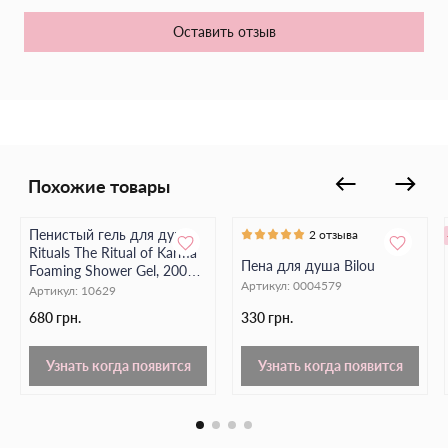
Обладает волшебным ароматом черники, который
нравится детям.
Оставить отзыв
Эффективно удаляет все типы загрязнений, оставляя кожу
чистой.
Обеспечивает антибактериальную защиту.
Сохраняет защитный барьер кожи, предотвращая
раздражение.
Похожие товары
Делает кожу мягкой и гладкой на ощупь.
Пенистый гель для душа
2 отзыва
Не вызывает сухости или шелушения кожи.
Rituals The Ritual of Karma
Пена для душа Bilou
Foaming Shower Gel, 200
Этот продукт был протестирован дерматологами и
Артикул:
0004579
мл
Артикул:
10629
безопасен для использования детьми, что делает его
надежным выбором для родителей.
680 грн.
330 грн.
Узнать когда появится
Узнать когда появится