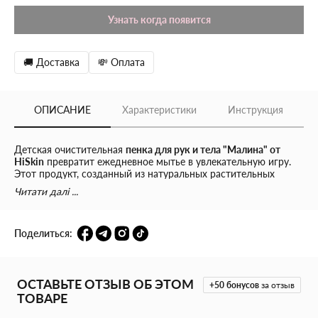
Узнать когда появится
🚚 Доставка
💸 Оплата
ОПИСАНИЕ
Характеристики
Инструкция
Детская очистительная
пенка для рук и тела "Малина" от
HiSkin
превратит ежедневное мытье в увлекательную игру.
Этот продукт, созданный из натуральных растительных
ингредиентов, обеспечивает глубокую очистку кожи,
Читати далі ...
поддерживая ее естественный рН. Пенка восстанавливает
водный баланс кожи, обогащая ее важными
микроэлементами, что делает кожу более упругой и
Поделиться:
эластичной. Ее уникальный дозатор в форме "Цветка" делает
процесс гигиены увлекательным для детей.
Преимущества детской очистительной пенки HiSkin
ОСТАВЬТЕ ОТЗЫВ ОБ ЭТОМ
"Малина":
+50
бонусов
за отзыв
ТОВАРЕ
Подходит для мытья как рук, так и тела.