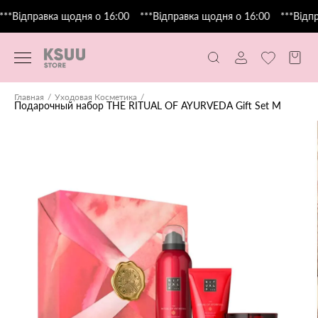
**Відправка щодня о 16:00
***Відправка щодня о 16:00
***Відпр
Главная
Уходовая Косметика
Подарочный набор THE RITUAL OF AYURVEDA Gift Set М