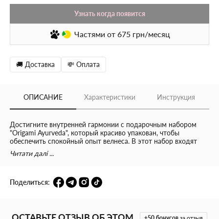
Узнать когда появится
Частями
от 675
грн/месяц
🚚 Доставка
💸 Оплата
ОПИСАНИЕ
Характеристики
Инструкция
Достигните внутренней гармонии с подарочным набором
"Origami Ayurveda", который красиво упакован, чтобы
обеспечить спокойный опыт велнеса. В этот набор входят
продукты с успокаивающими ароматами масла индийской
Читати далі ...
розы и сладкого миндаля, разработанные чтобы успокоить и
обновить тело и разум.
Поделиться:
Включено в подарочный набор "Origami Ayurveda":
Крем для тела "Ritual of Ayurveda" (100 мл):
Этот роскошно
увлажняющий крем глубоко проникает в кожу, увлажняя и
ОСТАВЬТЕ ОТЗЫВ ОБ ЭТОМ
+50
бонусов
за отзыв
питая её, оставляя мягкий и ароматный след с деликатным