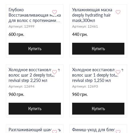
Глубоко
Увлажняющая маска
Восстанавливающая маска
deeply hydrating hair
для волос с протеинами
mask,300мл
Deeply Protein Restoring
Артикул:
12999
Артикул:
12461
Hair Mask,300 мл
600 грн.
440 грн.
Купить
Купить
Холодное восстановление
Холодное восстановление
волос шаг 2 deeply total
волос шаг 1 deeply total
revival step 2,250 мл
revival step 1,250 мл
Артикул:
12694
Артикул:
12693
960 грн.
960 грн.
Купить
Купить
Разглаживающий шампунь
Финиш-уход для блеска