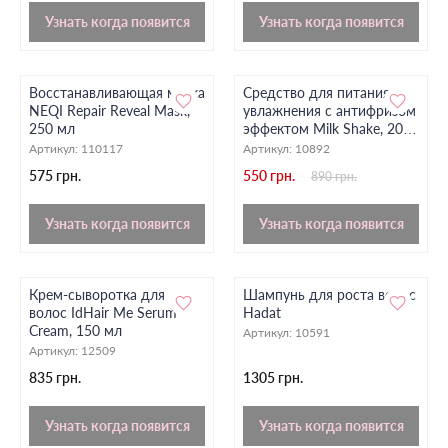
Узнать когда появится
Узнать когда появится
Восстанавливающая маска
Средство для питания и
NEQI Repair Reveal Mask,
увлажнения с антифризом
250 мл
эффектом Milk Shake, 200
мл
Артикул:
110117
Артикул:
10892
575 грн.
550 грн.
890 грн.
Узнать когда появится
Узнать когда появится
Крем-сыворотка для
Шампунь для роста волос
волос IdHair Me Serum
Hadat
Cream, 150 мл
Артикул:
10591
Артикул:
12509
835 грн.
1305 грн.
Узнать когда появится
Узнать когда появится