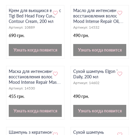
Крем для вьющихся волос
Масло для интенсивного
Tigi Bed Head Foxy Curls
восстановления волос
Contour Cream, 200 мл
Mood Intense Repair Oil,
100 мл
Артикул:
10889
Артикул:
14532
690 грн.
490 грн.
Узнать когда появится
Узнать когда появится
Маска для интенсивного
Сухой шампунь Elgon Yes
восстановления волос
Daily, 200 мл
Mood Intense Repair Mask,
Артикул:
14602
500 мл
Артикул:
14530
455 грн.
490 грн.
Узнать когда появится
Узнать когда появится
Шампунь з кератином
Сухой шампунь