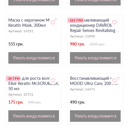
Маска с кератином Mood
Восстанавливающий
-525 ГРН
Keratin Mask, 300мл
кондиционер DAVROE
Repair Senses Revitalising
Артикул:
14531
Conditioner, 325 мл
Артикул:
11090
555 грн.
980 грн.
1505 грн.
Узнать когда появится
Узнать когда появится
Масло для роста волос
Восстанавливающий мусс
-34 ГРН
Elixir Keratin Mr.SCRUBBER,
MOOD Ultra Care, 200 мл
50 мл
Артикул:
14471
Артикул:
10721
175 грн.
490 грн.
349 грн.
Узнать когда появится
Узнать когда появится