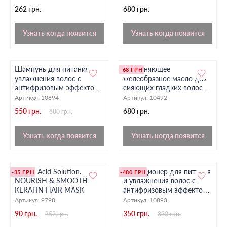
237 мл
262 грн.
680 грн.
Узнать когда появится
Узнать когда появится
Шампунь для питания и
Увлажняющее
-68 ГРН
увлажнения волос с
желеобразное масло для
антифризовым эффектом
сияющих гладких волос
Milk Shake, 300 мл
TIGI
Артикул:
10894
Артикул:
10492
550 грн.
680 грн.
880 грн.
Узнать когда появится
Узнать когда появится
Маска Acid Solution.
Кондиционер для питания
-35 ГРН
-480 ГРН
NOURISH & SMOOTH
и увлажнения волос с
KERATIN HAIR MASK
антифризовым эффектом
Milk Shake, 300 мл
Артикул:
9798
Артикул:
10893
90 грн.
350 грн.
352 грн.
830 грн.