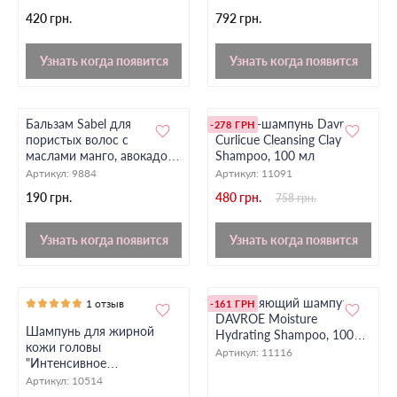
420 грн.
792 грн.
Узнать когда появится
Узнать когда появится
Бальзам Sabel для
Детокс-шампунь Davroe
-278 ГРН
пористых волос с
Curlicue Cleansing Clay
маслами манго, авокадо,
Shampoo, 100 мл
органы.
Артикул:
9884
Артикул:
11091
190 грн.
480 грн.
758 грн.
Узнать когда появится
Узнать когда появится
Увлажняющий шампунь
1 отзыв
-161 ГРН
DAVROE Moisture
Шампунь для жирной
Hydrating Shampoo, 100
кожи головы
мл
Артикул:
11116
"Интенсивное
увлажнение" Sabel
Артикул:
10514