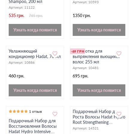
Shampoo, 200 мл
Артикул:
10593
Артикул:
11122
535 грн.
1350 грн.
765 грн.
Узнать когда появится
Узнать когда появится
Увлажняющий
Сыворотка для
-69 ГРН
кондиционер Hadat, 70 мл
выпрямления вьющихся
волос 255 мл
Артикул:
10886
Артикул:
10481
460 грн.
695 грн.
Узнать когда появится
Узнать когда появится
Подарочный Набор для
1 отзыв
Роста Волосы Hadat Hydro
Подарочный Набор для
Root Strengthening
Восстановления Волосы
Shampoo + Hadat Hydro
Артикул:
14521
Hadat Hydro Intensive
Liquid Silk Treatment