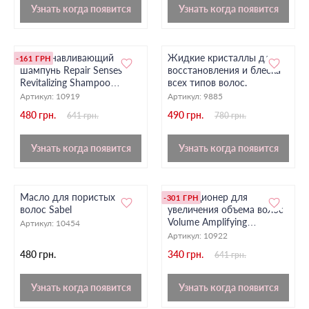
Узнать когда появится
Узнать когда появится
Восстанавливающий
Жидкие кристаллы для
-161 ГРН
шампунь Repair Senses
восстановления и блеска
Revitalizing Shampoo
всех типов волос.
Davroe, 100 мл
Артикул:
10919
Артикул:
9885
480 грн.
490 грн.
641 грн.
780 грн.
Узнать когда появится
Узнать когда появится
Масло для пористых
Кондиционер для
-301 ГРН
волос Sabel
увеличения объема волос
Volume Amplifying
Артикул:
10454
Conditioner Davroe, 100 мл
Артикул:
10922
480 грн.
340 грн.
641 грн.
Узнать когда появится
Узнать когда появится