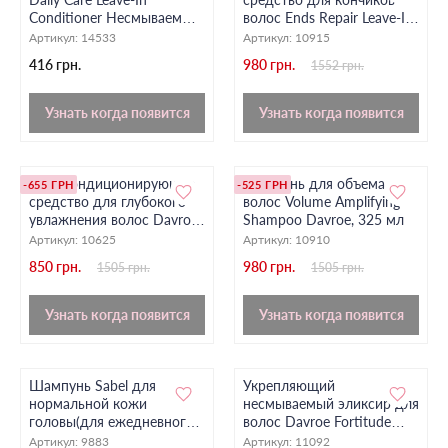
Conditioner Несмываемый
волос Ends Repair Leave-In
для ежедневного ухода,
Treatment Davroe, 150 мл
Артикул:
14533
Артикул:
10915
200 мл
416 грн.
980 грн.
1552 грн.
Узнать когда появится
Узнать когда появится
МСТ кондиционирующее
Шампунь для объема
-655 ГРН
-525 ГРН
средство для глубокого
волос Volume Amplifying
увлажнения волос Davroe,
Shampoo Davroe, 325 мл
200 мл
Артикул:
10625
Артикул:
10910
850 грн.
980 грн.
1505 грн.
1505 грн.
Узнать когда появится
Узнать когда появится
Шампунь Sabel для
Укрепляющий
нормальной кожи
несмываемый эликсир для
головы(для ежедневного
волос Davroe Fortitude
использования ), 350 мл
Bond Building Elixir, 75 мл
Артикул:
9883
Артикул:
11092