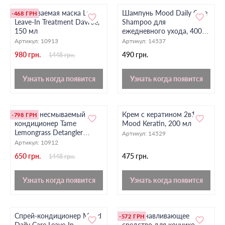
Несмываемая маска Luxe
Шампунь Mood Daily Care
-468 ГРН
Leave-In Treatment Davroe,
Shampoo для
150 мл
ежедневного ухода, 400
мл
Артикул:
10913
Артикул:
14537
980 грн.
490 грн.
1448 грн.
Узнать когда появится
Узнать когда появится
Легкий несмываемый
Крем с кератином 2в1
-798 ГРН
кондиционер Tame
Mood Keratin, 200 мл
Lemongrass Detangler
Артикул:
14529
Davroe, 300 мл
Артикул:
10912
650 грн.
475 грн.
1448 грн.
Узнать когда появится
Узнать когда появится
Спрей-кондиционер Mood
Восстанавливающее
-572 ГРН
Daily Care Leave-In
средство для кончиков