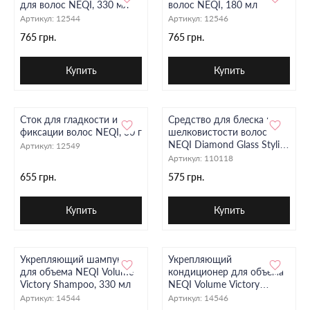
для волос NEQI, 330 мл
волос NEQI, 180 мл
Артикул:
12544
Артикул:
12546
765 грн.
765 грн.
Купить
Купить
Сток для гладкости и
Средство для блеска и
фиксации волос NEQI, 30 г
шелковистости волос
NEQI Diamond Glass Styling
Артикул:
12549
Spray All, 180 мл
Артикул:
110118
655 грн.
575 грн.
Купить
Купить
Укрепляющий шампунь
Укрепляющий
для объема NEQI Volume
кондиционер для объема
Victory Shampoo, 330 мл
NEQI Volume Victory
Conditioner, 250 мл
Артикул:
14544
Артикул:
14546