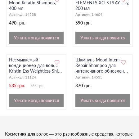
Mood Keratin Shampoo,
ELEMENTS XCLS PLAY Dry,
400 мл
200 мл
Артикул:
14538
Артикул:
14604
490 грн.
590 грн.
Узнать когда появится
Узнать когда появится
Несмываемый
Шампунь Mood Intense
кондиционер для волос
Repair Shampoo для
Kristin Ess Weightless Shine
интенсивного обновления,
Leave-In Conditioner, 250
400 мл
Артикул:
11124
Артикул:
14535
мл
535 грн.
370 грн.
765 грн.
Узнать когда появится
Узнать когда появится
Косметика для волос — это разнообразные средства, которые