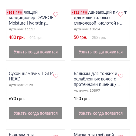
Увлажняющий
Отшелушивающий пилинг
-161 ГРН
-132 ГРН
кондиционер DAVROE
для кожи головы с
Moisture Hydrating
гликолевой кислотой и
Conditioner, 100 мл
экстрактом кленового
Артикул:
11117
Артикул:
10614
сока HOLLYSKIN Glycolic
480 грн.
50 грн.
641 грн.
282 грн.
Acid
Узнать когда появится
Узнать когда появится
Сухой шампунь TIGI BED
Бальзам для тонких и
HEAD
ослабленных волос с
протеинами пшеницы
Артикул:
9123
Sabel, 300 мл.
Артикул:
10897
690 грн.
150 грн.
Узнать когда появится
Узнать когда появится
Бальзам для
Маска для глубокой