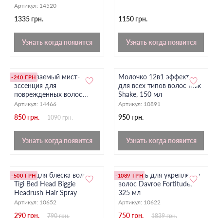
Repair Shampoo + Hadat
Артикул:
14520
Hydro Liquid Silk Treatment
1335 грн.
1150 грн.
Узнать когда появится
Узнать когда появится
Несмываемый мист-
Молочко 12в1 эффектов
-240 ГРН
эссенция для
для всех типов волос Milk
поврежденных волос
Shake, 150 мл
UNOVE Water Essence
Артикул:
14466
Артикул:
10891
Mist, 200 мл
850 грн.
950 грн.
1090 грн.
Узнать когда появится
Узнать когда появится
Спрей для блеска волос
Шампунь для укрепления
-500 ГРН
-1089 ГРН
Tigi Bed Head Biggie
волос Davroe Fortitude,
Headrush Hair Spray
325 мл
Артикул:
10652
Артикул:
10622
290 грн.
750 грн.
790 грн.
1839 грн.