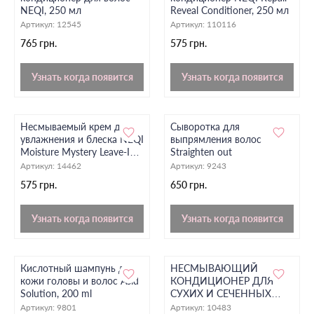
NEQI, 250 мл
Reveal Conditioner, 250 мл
Артикул:
12545
Артикул:
110116
765 грн.
575 грн.
Узнать когда появится
Узнать когда появится
Несмываемый крем для
Сыворотка для
увлажнения и блеска NEQI
выпрямления волос
Moisture Mystery Leave-In
Straighten out
Cream, 200 мл
Артикул:
14462
Артикул:
9243
575 грн.
650 грн.
Узнать когда появится
Узнать когда появится
Кислотный шампунь для
НЕСМЫВАЮЩИЙ
кожи головы и волос Asid
КОНДИЦИОНЕР ДЛЯ
Solution, 200 ml
СУХИХ И СЕЧЕННЫХ
КОНЧИКОВ ВОЛОС TIGI
Артикул:
9801
Артикул:
10483