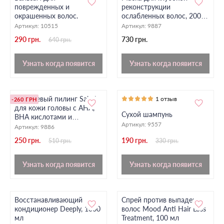
поврежденных и
реконструкции
окрашенных волос.
ослабленных волос, 200
мл
Артикул:
10515
Артикул:
9887
290 грн.
730 грн.
640 грн.
Узнать когда появится
Узнать когда появится
Гликолевый пилинг Sabel
1 отзыв
-260 ГРН
для кожи головы с AHA,
Сухой шампунь
BHA кислотами и
Артикул:
9557
витамином E
Артикул:
9886
250 грн.
190 грн.
510 грн.
330 грн.
Узнать когда появится
Узнать когда появится
Восстанавливающий
Спрей против выпадения
кондиционер Deeply, 1000
волос Mood Anti Hair Loss
мл
Treatment, 100 мл