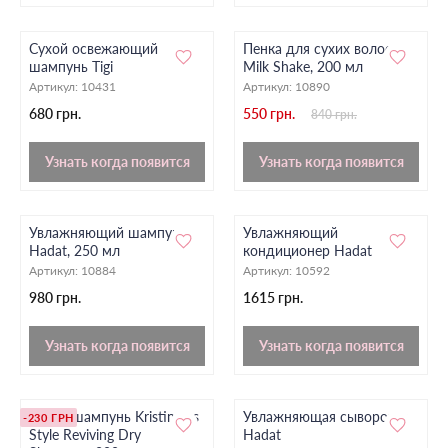
Сухой освежающий
Пенка для сухих волос
шампунь Tigi
Milk Shake, 200 мл
Артикул:
10431
Артикул:
10890
680 грн.
550 грн.
840 грн.
Узнать когда появится
Узнать когда появится
Увлажняющий шампунь
Увлажняющий
Hadat, 250 мл
кондиционер Hadat
Артикул:
10884
Артикул:
10592
980 грн.
1615 грн.
Узнать когда появится
Узнать когда появится
Сухой шампунь Kristin Ess
Увлажняющая сыворотка
-230 ГРН
Style Reviving Dry
Hadat