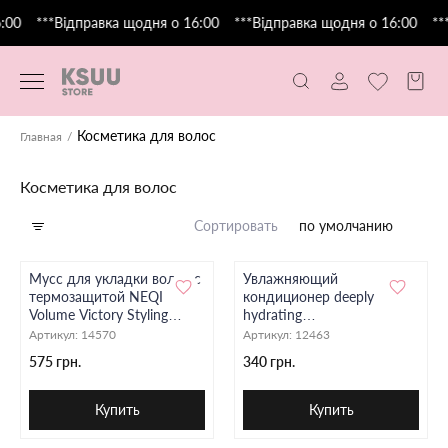
0
***Відправка щодня о 16:00
***Відправка щодня о 16:00
***В
Косметика для волос
Главная
Косметика для волос
Сортировать
по умолчанию
Мусс для укладки волос с
Увлажняющий
термозащитой NEQI
кондиционер deeply
Volume Victory Styling
hydrating
Mousse,150ml
conditioner,250мл
Артикул:
14570
Артикул:
12463
575 грн.
340 грн.
Купить
Купить