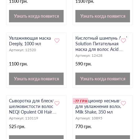
1100 грн.
1100 грн.
Узнать когда появится
Узнать когда появится
Увлажняющая маска
Кислотный шампунь Acid
Deeply, 1000 мл
Solution Питательная
маска для волос Acid
Артикул:
12520
Solution= ПОДАРОК ​​
Артикул:
12428
Спрей-термозащита для
1100 грн.
590 грн.
волос 17in1
Узнать когда появится
Узнать когда появится
Сыворотка для блеска и
Кондиционер несмываем
-77 ГРН
шелковистости волос
для увлажнения волос
NEQI Opulent Oil Hair
Milk Shake, 350 мл
Serum, 75 мл
Артикул:
110119
Артикул:
10895
525 грн.
770 грн.