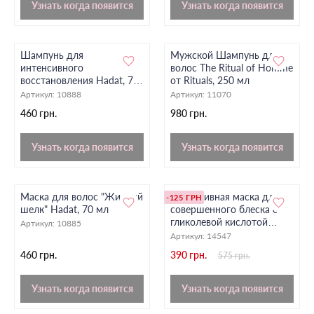
Узнать когда появится
Узнать когда появится
Шампунь для
Мужской Шампунь для
интенсивного
волос The Ritual of Homme
восстановления Hadat, 70
от Rituals, 250 мл
мл
Артикул:
10888
Артикул:
11070
460 грн.
980 грн.
Узнать когда появится
Узнать когда появится
Маска для волос "Жидкий
Интенсивная маска для
-125 ГРН
шелк" Hadat, 70 мл
совершенного блеска с
гликолевой кислотой
Артикул:
10885
NEQI Treatment Treasure
Артикул:
14547
Gloss Glaze, 100 мл
460 грн.
390 грн.
575 грн.
Узнать когда появится
Узнать когда появится