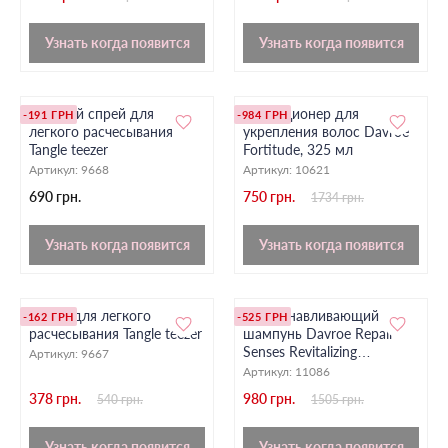
Узнать когда появится
Узнать когда появится
Детский спрей для
Кондиционер для
-191 ГРН
-984 ГРН
легкого расчесывания
укрепления волос Davroe
Tangle teezer
Fortitude, 325 мл
Артикул:
9668
Артикул:
10621
690 грн.
750 грн.
1734 грн.
Узнать когда появится
Узнать когда появится
Спрей для легкого
Восстанавливающий
-162 ГРН
-525 ГРН
расчесывания Tangle teezer
шампунь Davroe Repair
Senses Revitalizing
Артикул:
9667
Shampoo, 325 мл
Артикул:
11086
378 грн.
980 грн.
540 грн.
1505 грн.
Узнать когда появится
Узнать когда появится