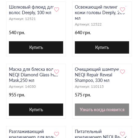
Шелковый флюид для
Освежающий пилинг для
волос Deeply, 100 мл
кожи головы Deeply, 200
мл
Артикул:
12521
Артикул:
12522
540 грн.
640 грн.
Купить
Купить
Маска для блеска волос
Очищающий шампунь
NEQI Diamond Glass Hair
NEQI Repair Reveal
Mask,250 мл
Shampoo, 330 мл
Артикул:
14030
Артикул:
110115
955 грн.
575 грн.
Купить
Узнать когда появится
Разглаживающий
Питательный
кондиционер для волос
кондиционер NEQI Repair