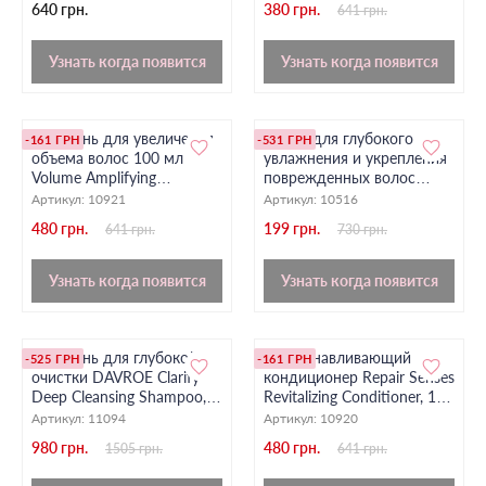
640 грн.
380 грн.
641 грн.
Узнать когда появится
Узнать когда появится
Шампунь для увеличения
Маска для глубокого
-161 ГРН
-531 ГРН
объема волос 100 мл
увлажнения и укрепления
Volume Amplifying
поврежденных волос
Shampoo Davroe
Sabel
Артикул:
10921
Артикул:
10516
480 грн.
199 грн.
641 грн.
730 грн.
Узнать когда появится
Узнать когда появится
Шампунь для глубокой
Восстанавливающий
-525 ГРН
-161 ГРН
очистки DAVROE Clarify
кондиционер Repair Senses
Deep Cleansing Shampoo,
Revitalizing Conditioner, 100
200 мл
мл
Артикул:
11094
Артикул:
10920
980 грн.
480 грн.
1505 грн.
641 грн.