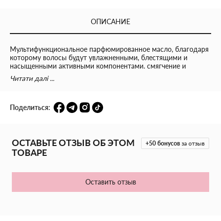
ОПИСАНИЕ
Мультифункциональное парфюмированное масло, благодаря
которому волосы будут увлажненными, блестящими и
насыщенными активными компонентами. смягчение и
предотвращение ломкости волос; облегчение расчесывания;
Читати далі ...
питание волос и регенерация на клеточном уровне; закрытие
кутикулы, что предотвращает появление секущихся концов;
благодаря инновационным компонентам жидкие кристаллы
Поделиться:
не создают эффекта чрезмерной жирности; имеет легкий
аромат нишевых духов. Правила применения: нанести на
ладонь 2-3 раза и легкими движениями распределить
средство по сухим или влажным волосам, особенно на
кончики. Не смывать.
ОСТАВЬТЕ ОТЗЫВ ОБ ЭТОМ
+50
бонусов
за отзыв
ТОВАРЕ
Оставить отзыв