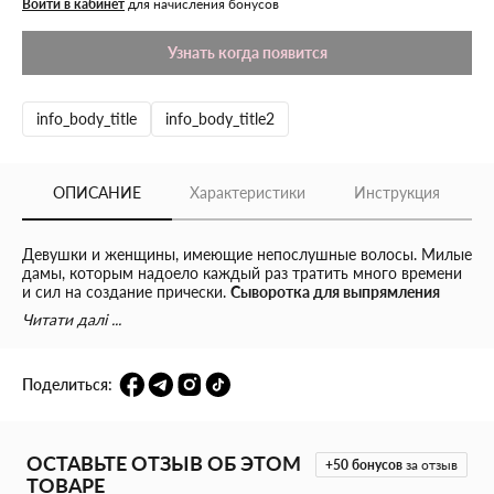
Войти в кабинет
для начисления бонусов
Узнать когда появится
info_body_title
info_body_title2
ОПИСАНИЕ
Характеристики
Инструкция
Девушки и женщины, имеющие непослушные волосы. Милые
дамы, которым надоело каждый раз тратить много времени
и сил на создание прически.
Сыворотка для выпрямления
непослушных волос от Tigi
создана именно для вас. Этот
Читати далі ...
продукт укротит даже непослушные локоны, сделает их
мягкими, шелковистыми и гладкими. С этой сывороткой вы
легко придадите нужную форму вьющимся волосам и без
Поделиться:
труда сделаете идеальную укладку.
Это средство бережно выпрямит завитки, сделает волосы
послушными и эластичными, увлажнит каждый волосок,
ОСТАВЬТЕ ОТЗЫВ ОБ ЭТОМ
тонизируя его и избавляя от сухости. Сыворотка украсит
+50
бонусов
за отзыв
ваши локоны лакомым ароматом сладкой груши и подарит
ТОВАРЕ