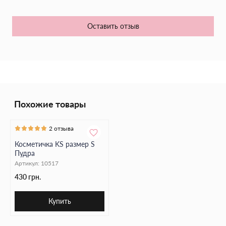
им роскошный блеск. Защитное действие сыворотки будет
отражать вредный ультрафиолет, защищая локоны от
ломкости и разрушения, а их цвет - от выгорания и
Оставить отзыв
тусклости.
Воспользуйтесь сроывороткой для выпрямления от Tigi, и вы
получите волосы своей мечты: ухоженные, послушные и
шелковистые.
Похожие товары
2 отзыва
Косметичка KS размер S
Пудра
Артикул:
10517
430 грн.
Купить