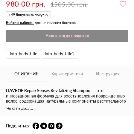
980.00 грн.
1505.00 грн.
+
49
бонусов
за покупку
Войти в кабинет
для начисления бонусов
Узнать когда появится
info_body_title
info_body_title2
ОПИСАНИЕ
Характеристики
Инструкция
DAVROE Repair Senses Revitalizing Shampoo
— это
инновационная формула для восстановления поврежденных
волос, содержащая натуральные компоненты растительного
происхождения, обогащенные витаминами. Шампунь
Читати далі ...
мгновенно возвращает волосам жизненную силу, энергию,
здоровый блеск и шелковистость. Он не только тщательно
очищает кожу головы и волосы от себума, но и проникает
Поделиться:
глубоко в структуру волоса, активно способствуя его
восстановлению.