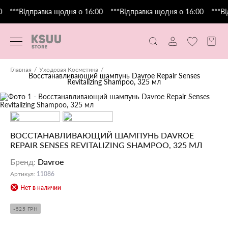
***Відправка щодня о 16:00
***Відправка щодня о 16:00
***Ві
Главная
Уходовая Косметика
Восстанавливающий шампунь Davroe Repair Senses
Revitalizing Shampoo, 325 мл
ВОССТАНАВЛИВАЮЩИЙ ШАМПУНЬ DAVROE
REPAIR SENSES REVITALIZING SHAMPOO, 325 МЛ
Бренд
:
Davroe
Артикул
:
11086
Нет в наличии
-525 ГРН