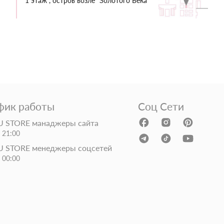
1 этаж , остров возле "Золотого Века"
фик работы
Соц Сети
 STORE манаджеры сайта
- 21:00
 STORE менеджеры соцсетей
- 00:00