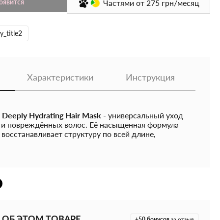
появится
Частями
от 275
грн/месяц
y_title2
Характеристики
Инструкция
а
Deeply Hydrating Hair Mask
- универсальный уход
х и повреждённых волос. Её насыщенная формула
 восстанавливает структуру по всей длине,
ягкость, гладкость и естественный блеск.
енный комплекс растительных масел:
абрикосовой
касторовое
, богатые природными жирными
боко питают волосы, уменьшают пористость и
кость.
Пантенол
проникает в сердцевину волоса,
эластичным,
глицерин
помогает удерживать влагу
придаёт волосам мягкость и здоровый блеск.
 ОБ ЭТОМ ТОВАРЕ
+50
бонусов
за отзыв