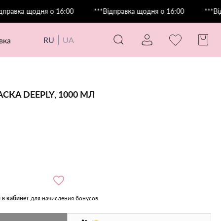
ка щодня о 16:00
***Відправка щодня о 16:00
***Відправ
RU
UA
авка
А DEEPLY, 1000 МЛ
 в кабинет
для начисления бонусов