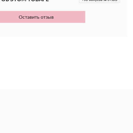
онирующим компонентам маску можно использовать
сивный уход, но и
в качестве кондиционера для
нения
.
Оставить отзыв
е увлажнение, шелковистость и ухоженный вид даже