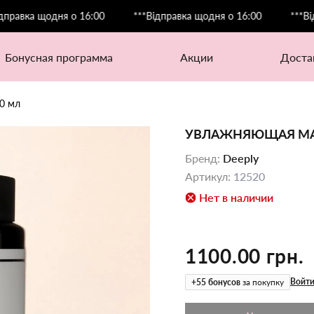
ка щодня о 16:00
***Відправка щодня о 16:00
***Відправ
бонусная программа
акции
дост
0 мл
УВЛАЖНЯЮЩАЯ МАСК
Бренд
:
Deeply
Артикул
:
12520
Нет в наличии
1100.00 грн.
Войти
+
55
бонусов
за покупку