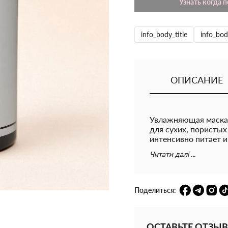
Узнать когда 
info_body_title
info_bod
ОПИСАНИЕ
Увлажняющая маск
для сухих, пористы
интенсивно питает и
возвращая волосам м
Читати далі ...
В составе маски - ц
косточки, соевое и 
кислотами. Они глу
Поделиться:
предотвращают лом
делая его гибким и 
внутри, а
витамин Е
ОСТАВЬТЕ ОТЗЫВ