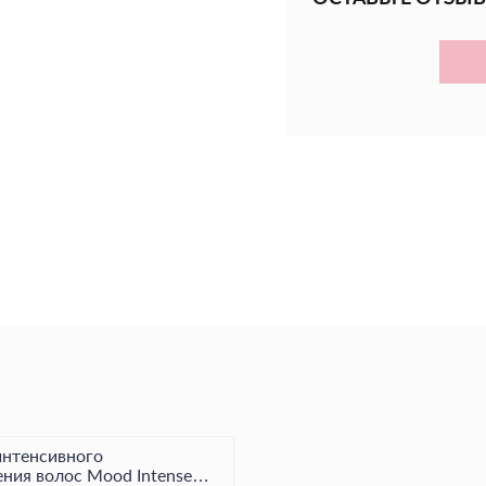
Благодаря кондици
не только как интен
ежедневного приме
Результат - глубоко
очень сухих волос.
интенсивного
ния волос Mood Intense