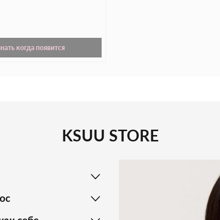
, 500 мл
знать когда появится
KSUU STORE
ос
как себе