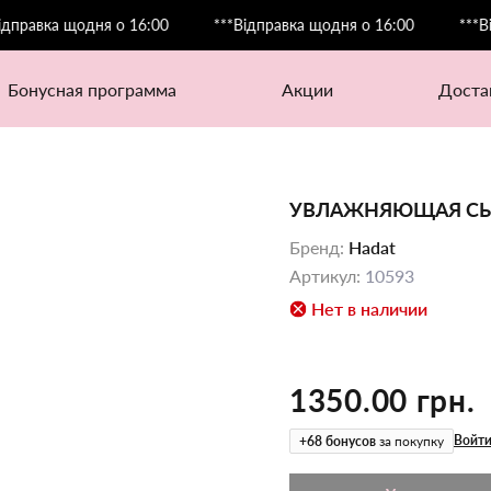
вка щодня о 16:00
***Відправка щодня о 16:00
***Відпра
бонусная программа
акции
дост
УВЛАЖНЯЮЩАЯ СЫ
Бренд
:
Hadat
Артикул
:
10593
Нет в наличии
1350.00 грн.
Войти
+
68
бонусов
за покупку