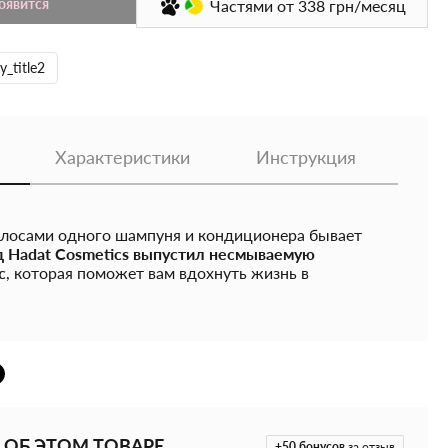
появится
Частями
от 338
грн/месяц
y_title2
Характеристики
Инструкция
волосами одного шампуня и кондиционера бывает
 Hadat Cosmetics выпустил несмываемую
с
, которая поможет вам вдохнуть жизнь в
тощенные локоны. Средство обладает интенсивными
ательными свойствами, а также содержит
 ингредиентов. Сыворотка подходит всем типам
шенные. Она делает их более яркими и
корней до кончиков.
iracle Hair Serum от Hadat Cosmetics:
 ОБ ЭТОМ ТОВАРЕ
енсивно питает и увлажняет волосы, улучшает
+50
бонусов
за отзыв