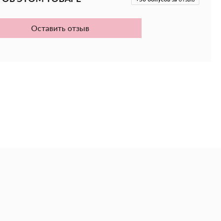
и головы;
т волосы, обогащая их витаминами А, С и Е,
ми кислотами;
Оставить отзыв
lla Salina содержат высокую концентрацию бета-
 количество жизненно важных витаминов;
способствует восстановлению сухих и тусклых
огает восстановить волосы, делает их мягкими и
вращает ломкость волос;
ю, облегчает расчесывание.