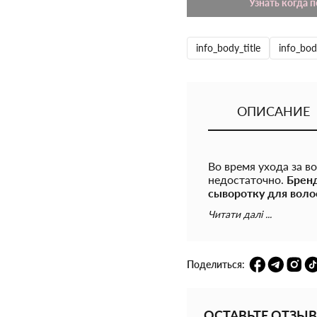
Узнать когда 
info_body_title
info_bod
ОПИСАНИЕ
Во время ухода за 
недостаточно.
Бренд
сыворотку для воло
поврежденные и ис
Читати далі ...
увлажняющими и пит
множество активных
волос, включая окра
выразительными от 
Поделиться:
Особенности Hydro M
ОСТАВЬТЕ ОТЗЫВ
- масло жожоба инт