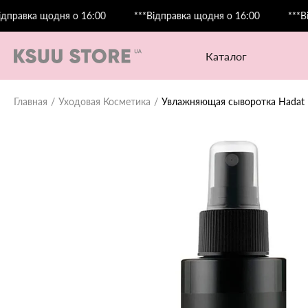
вка щодня о 16:00
***Відправка щодня о 16:00
***Відпра
каталог
Главная
Уходовая Косметика
Увлажняющая сыворотка Hadat