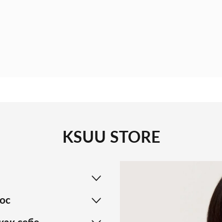
KSUU STORE
ос
как себе