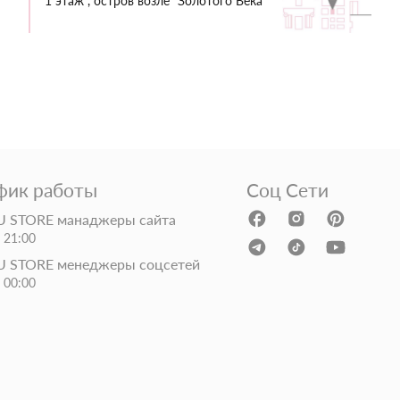
1 этаж , остров возле "Золотого Века"
фик работы
Соц Сети
 STORE манаджеры сайта
- 21:00
 STORE менеджеры соцсетей
- 00:00