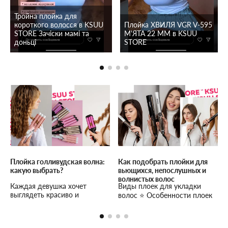
Тройна плойка для
короткого волосся в KSUU
Плойка ХВИЛЯ VGR V-595
STORE Зачіски мамі та
М'ЯТА 22 ММ в KSUU
доньці
STORE
Плойка голливудская волна:
Как подобрать плойки для
какую выбрать?
вьющихся, непослушных и
волнистых волос
Каждая девушка хочет
Виды плоек для укладки
выглядеть красиво и
волос ⭐ Особенности плоек
эффектно. Наибольший
для укладки вьющихся волос
восторг в окружении
❤️ Преимущества и
вызывают элегантные
недостатки плоек-