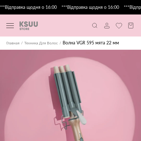
**Відправка щодня о 16:00
***Відправка щодня о 16:00
***Відпра
Волна VGR 595 мята 22 мм
Главная
Техника Для Волос