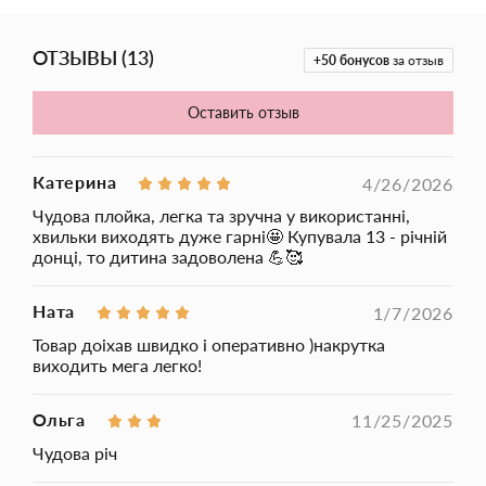
вечерние, экспериментировать с укладкой даже в домашних
условиях и для любого типа волос.
ОТЗЫВЫ
(
13
)
+50
бонусов
за отзыв
Плойка
V-595
проста в использовании, оснащена
регулятором температуры, который позволяет выбрать
оптимальный температурный режим пользования в
Оставить отзыв
соответствии с вашими потребностями и в зависимости от
типа и состояния волос. Керамическое покрытие рабочей
поверхности бережно работает с волосами, сохраняет их
Катерина
4/26/2026
структуру и защищает от воздействия высокой температуры.
Завивка получается максимально легкой и естественной,
Чудова плойка, легка та зручна у використанні,
прекрасно держится по всей длине.
хвильки виходять дуже гарні🤩 Купувала 13 - річній
донці, то дитина задоволена 💪🥰
Ната
1/7/2026
Товар доіхав швидко і оперативно )накрутка
виходить мега легко!
Ольга
11/25/2025
Чудова річ