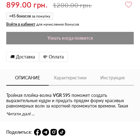
899.00 грн.
1200.00 грн.
+
45
бонусов
за покупку
Войти в кабинет
для начисления бонусов
Узнать когда появится
🚚 Доставка
💸 Оплата
ОПИСАНИЕ
Характеристики
Инструкция
Тройная плойка-волна
VGR 595
поможет создать
выразительные кудри и придать прядям форму красивых
равномерных волн за короткий промежуток времени. Такая
укладка выглядит удачно и стильно как на длинных, так и на
Читати далі ...
коротких волосах.
Плойка для волн подходит для домашнего и
Поделиться:
профессионального стайлинга. С ее помощью вы сможете
делать различные типы причесок - как ежедневные, так и