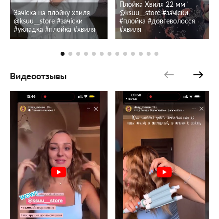
Плойка Хвиля 22 мм
Зачіска на плойку хвиля
@ksuu__store #зачіски
@ksuu__store #зачіски
#плойка #довгеволосся
#укладка #плойка #хвиля
#хвиля
Видеоотзывы