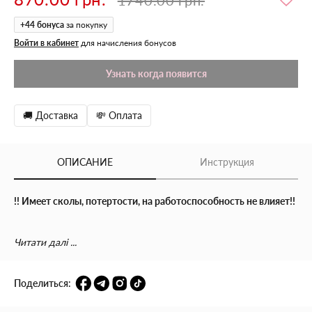
+
44
бонуса
за покупку
Войти в кабинет
для начисления бонусов
Узнать когда появится
🚚 Доставка
💸 Оплата
ОПИСАНИЕ
Инструкция
!! Имеет сколы, потертости, на работоспособность не влияет!!
Плойка KS Magiccurl 36 – это профессиональный инструмент
Читати далі ...
для создания идеальных локонов в домашних условиях.
Благодаря диаметру 36 мм она поможет легко
сформировать большие, объемные волны или нежные
Поделиться:
естественные кудри, которые будут выглядеть стильно и
держать форму в течение дня.