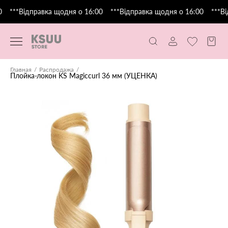
***Відправка щодня о 16:00
***Відправка щодня о 16:00
***Ві
Главная
Распродажа
Плойка-локон KS Magiccurl 36 мм (УЦЕНКА)