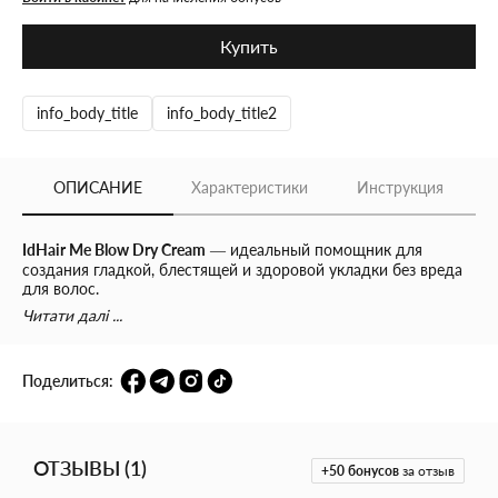
Купить
info_body_title
info_body_title2
ОПИСАНИЕ
Характеристики
Инструкция
IdHair Me Blow Dry Cream
— идеальный помощник для
создания гладкой, блестящей и здоровой укладки без вреда
для волос.
Этот крем разработан специально для тех, кто ежедневно
Читати далі ...
пользуется феном или другими термоприборами. Он не
только защищает от вредного воздействия высоких
температур до
230°C
, но и обеспечивает мощный уход,
Поделиться:
увлажнение и питание.
Крем
образует защитную плёнку вокруг каждого волоска
,
снижая ломкость, предотвращая сечение кончиков и
облегчая расчёсывание. После сушки волосы выглядят как
ОТЗЫВЫ
(
1
)
+50
бонусов
за отзыв
после салонной процедуры — мягкие, послушные и