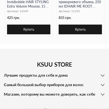
Invisibobble HAIR STYLING
прикорневого объема, 250
Extra Volume Mousse, 150
мл IDHAIR ME ROOT
Имеет приятный аромат и лёгкую невесомую текстуру,
мл
LIFTER
которая не утяжеляет волосы.
Артикул:
14549
Артикул:
11193
425 грн.
835 грн.
IdHair Me Blow Dry Cream
— это не просто средство, а
Купить
Купить
настоящая
спасательная формула
для волос, ежедневно
подвергающихся термострессу. Подарите своим локонам
профессиональный уход у себя дома.
KSUU STORE
Лучшие продукты для себя и дома
Самый большой выбор приборов для волос
Магазин, которому вы можете доверять, как себе