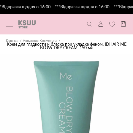
*Відправка щодня о 16:00
***Відправка щодня о 16:00
***Відправ
Главная
Уходовая Косметика
Крем для гладкости и блеска при укладке феном, IDHAIR ME
BLOW DRY CREAM, 150 мл