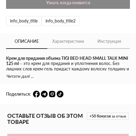
Узнать когда появится
info_body_title
info_body_title2
ОПИСАНИЕ
Характеристики
Инструкция
Крем для придания объема TIGI BED HEAD SMALL TALK MINI
125 ml
– это крем для придания и уплотнения волос. Без
лишних слов крем-гель придаст каждому волоску толщину и
объем. Средство кондиционирующее и положительно
Читати далі ...
способствует восстановлению, увлажнению и приданию
блеска волосам. Обеспечивает легкую фиксацию с
дополнительной термой защитой. Снимает статический
Поделиться:
заряд и разрыхленность, дарит безупречную гладкость и
текстуру даже при очень высокой влажности. После
нанесения крема волосы получают не только роскошный вид,
но также дополнительное питание, увлажнение и защиту.
ОСТАВЬТЕ ОТЗЫВ ОБ ЭТОМ
Подходит для всех типов волос.
+50
бонусов
за отзыв
ТОВАРЕ
Основные характеристики: