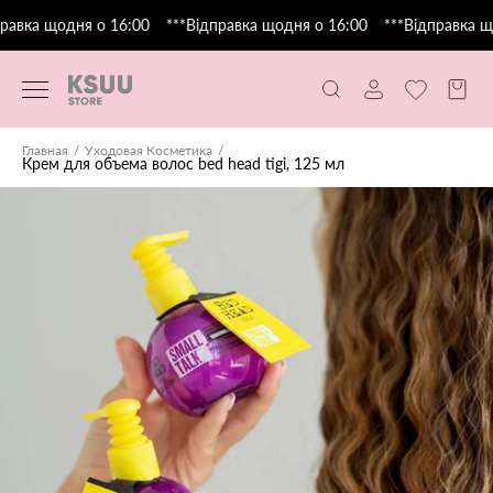
равка щодня о 16:00
***Відправка щодня о 16:00
***Відправка що
Главная
Уходовая Косметика
Крем для объема волос bed head tigi, 125 мл