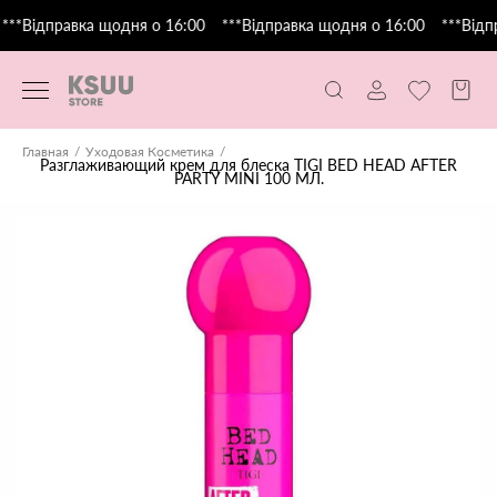
***Відправка щодня о 16:00
***Відправка щодня о 16:00
***Відп
Главная
Уходовая Косметика
Разглаживающий крем для блеска TIGI BED HEAD AFTER
PARTY MINI 100 МЛ.