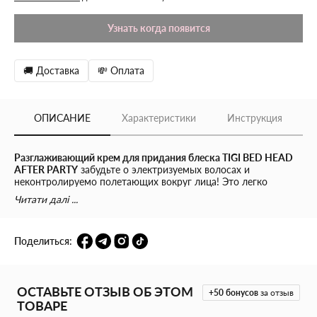
Узнать когда появится
🚚 Доставка
💸 Оплата
ОПИСАНИЕ
Характеристики
Инструкция
Разглаживающий крем для придания блеска TIGI BED HEAD
AFTER PARTY
забудьте о электризуемых волосах и
неконтролируемо полетающих вокруг лица! Это легко
исправить и привести прическу в порядок. Разглаживающий
Читати далі ...
крем для придания блеска и шелковистости волосы
позаботятся об укрощении ваших непослушных локонов.
Крем прекрасно разглаживает пряди, оставляя их
Поделиться:
блестящими и сияющими. Теперь можете забыть об
электризированных волосах и сделать все возможное для
гладких локонов. Ваша укладка будет оставаться в
идеальном состоянии и полной природного сияния в течение
нескольких часов.
ОСТАВЬТЕ ОТЗЫВ ОБ ЭТОМ
+50
бонусов
за отзыв
ТОВАРЕ