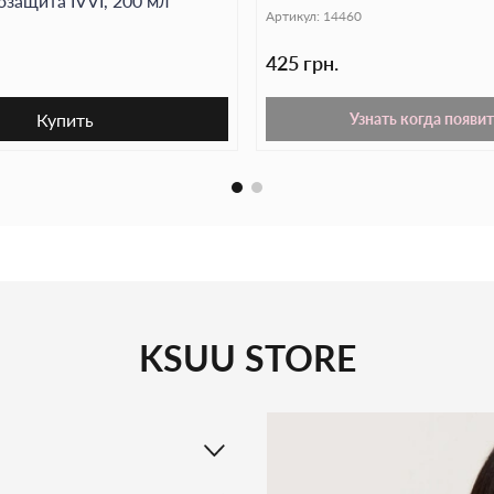
защита IVVI, 200 мл
мл
Артикул:
14460
425 грн.
Купить
Узнать когда появит
KSUU STORE