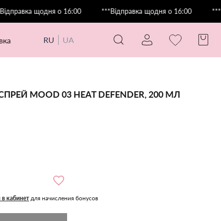
авка щодня о 16:00
***Відправка щодня о 16:00
***Відпр
RU
UA
авка
РЕЙ MOOD 03 HEAT DEFENDER, 200 МЛ
 в кабинет
для начисления бонусов