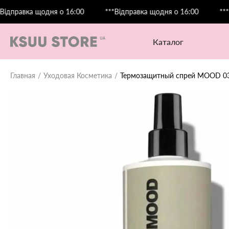
авка щодня о 16:00
***Відправка щодня о 16:00
***Відпр
каталог
Главная
Уходовая Косметика
Термозащитный спрей MOOD 03 