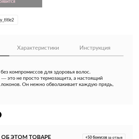
появится
y_title2
Характеристики
Инструкция
 без компромиссов для здоровья волос.
— это не просто термозащита, а настоящий
 локонов. Он нежно обволакивает каждую прядь,
еск и влагу даже при температуре до 220 °C.
еждений при горячей укладке
ает волосы благодаря пантенолу
 укрепляет благодаря растительному кератину
т цветочно-фруктового мускуса — как после
 ОБ ЭТОМ ТОВАРЕ
+50
бонусов
за отзыв
yguard Complex
создаёт невидимый защитный барьер,