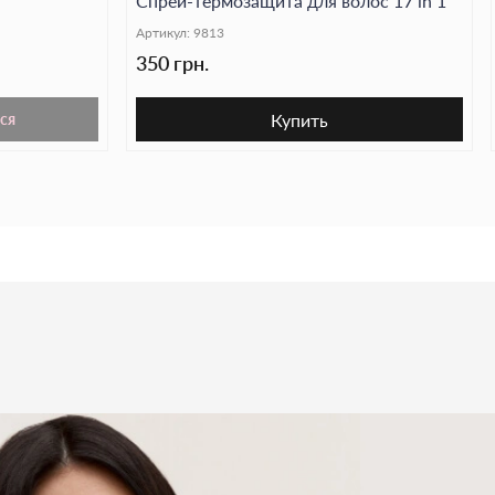
Спрей-термозащита для волос 17 in 1
Артикул:
9813
350 грн.
Купить
ся