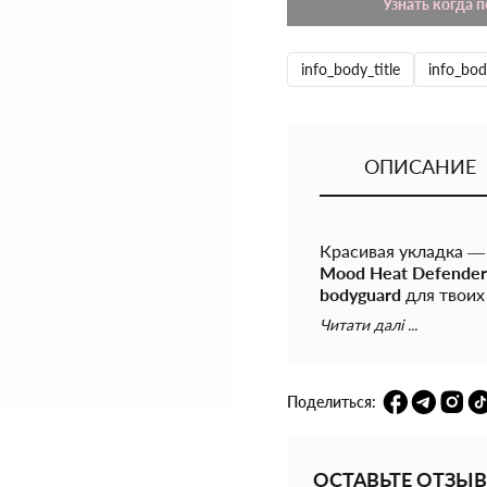
Узнать когда 
info_body_title
info_bod
ОПИСАНИЕ
Красивая укладка —
Mood Heat Defender
bodyguard
для твоих
сохраняя её силу, бл
Читати далі ...
-
Защищает от повр
-
Увлажняет и смягч
-
Восстанавливает и
Поделиться:
-
Невероятный арома
салона
ОСТАВЬТЕ ОТЗЫВ
Формула с
Hair Bod