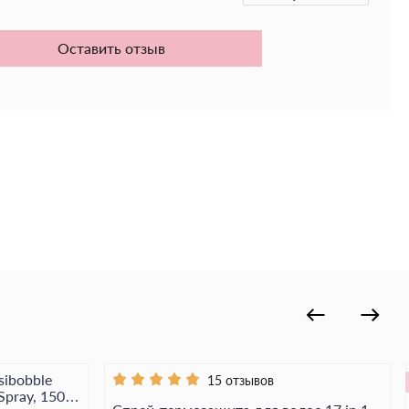
ние, облегчает расчёсывание и делает волосы
ыми.
Оставить отзыв
тяжеления. Без термостресса.
— твоя красота под надёжной защитой, каждый
sibobble
15 отзывов
Spray, 150