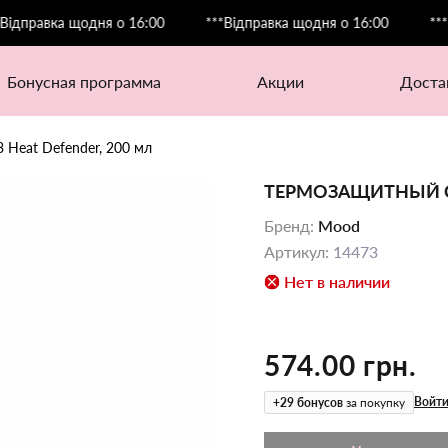
авка щодня о 16:00
***Відправка щодня о 16:00
***Відпр
бонусная программа
акции
дост
Heat Defender, 200 мл
ТЕРМОЗАЩИТНЫЙ СП
Бренд
:
Mood
Артикул
:
14473
Нет в наличии
574.00 грн.
Войти
+
29
бонусов
за покупку