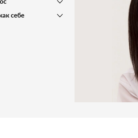
ос
как себе