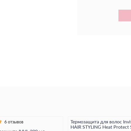
предотвращает пуше
гладкими и послушн
Без липкости. Без у
Mood Heat Defender
день.
Термозащита для волос Invi
6 отзывов
HAIR STYLING Heat Protect 