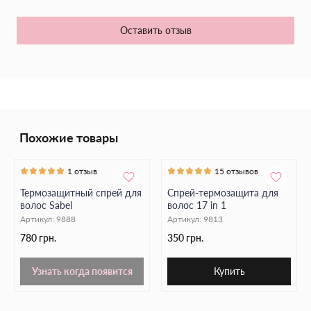
Косметический продукт подходит для всех типов волос,
дарит сочный яркий аромат.
После завершения горячего стайлинга нанесите на кончики
Оставить отзыв
жидкие кристаллы, чтобы увлажнить их и предотвратить
иссечение.
Похожие товары
1 отзыв
15 отзывов
Термозащитный спрей для
Спрей-термозащита для
волос Sabel
волос 17 in 1
Артикул:
9888
Артикул:
9813
780 грн.
350 грн.
Узнать когда появится
Купить