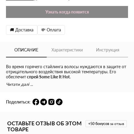
Узнать когда появится
🚚 Доставка
💸 Оплата
ОПИСАНИЕ
Характеристики
Инструкция
Во время горячего стайлинга волосы нуждаются в защите от
отрицательного воздействия высокой температуры. Его
обеспечит
спрей Some Like It Hot
.
Читати далі ...
Профессиональный продукт для домашнего использования
обеспечивает результат салонного ухода. Спрей TIGI
защищает волосы при температуре до 230 °C,
Поделиться:
предотвращает их обезвоживание, произвольное завивание. В
основе средства – технология активного восстановления.
Продукт глубоко проникает в стержни, укрепляет волосы,
делает гладкими, мягкими и красивыми, усиливает
ОСТАВЬТЕ ОТЗЫВ ОБ ЭТОМ
эластичность, предотвращает ломкость.
+50
бонусов
за отзыв
ТОВАРЕ