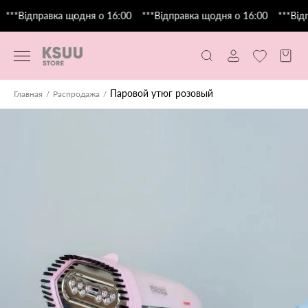
***Відправка щодня о 16:00
***Відправка щодня о 16:00
***Відп
Паровой утюг розовый
Главная
Распродажа