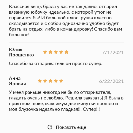
переживать, что в процессе работы вода в нем вдруг
Классная вещь брала у вас не так давно, отпарил
закончится; Позволит Вам, не снимая с вешалки, ухаживать за
вязанную юбочку идеально, с которой утюг не
своими любимыми вещами. Вы легко и быстро разгладите
одежду практически из любых видов ткани: от деликатного
справился бы! И большой плюс, ручка классно
шелка, до плотного драпа или кашемира. Можно брать
складывается и с собой однозначно удобно будет
собой в поездку (маленький, компактный, складная ручка)
брать на отдых, либо в командировку! Спасибо вам
Функция автоматического отключения 20 мин. Комплектация:
большое!
Ручной отпариватель для одежды и штор DSP Адаптер для
бутылки; Тканевая щетка; Щетка для ворса; инструкция;
Упаковка.
Юлия
7/1/2021
Ярошенко
Спасибо за отпариватель он просто супер.
Анна
6/22/2021
Яровая
У меня раньше никогда не было отпаривателя,
гладить очень не люблю. Решила заказать) Я была в
приятном шоке, максимум две минутки прошло и
моя блузочка идеально гладкая!!! Супер!!!
Показать еще