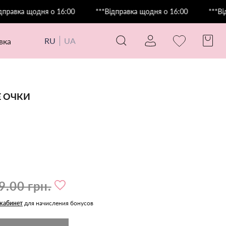
а щодня о 16:00
***Відправка щодня о 16:00
***Відправк
RU
UA
авка
 ОЧКИ
9.00 грн.
 кабинет
для начисления бонусов