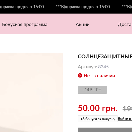
а щодня о 16:00
***Відправка щодня о 16:00
***Відправк
бонусная программа
акции
дост
СОЛНЦЕЗАЩИТНЫЕ
Артикул
:
8345
Нет в наличии
-149 ГРН
50.00 грн.
19
Войти в
+
3
бонуса
за покупку