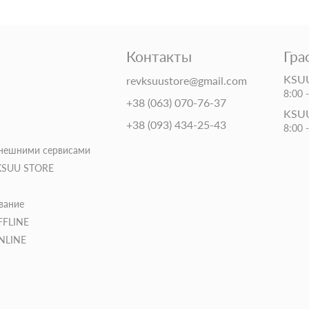
Контакты
Гра
KSUU
revksuustore@gmail.com
8:00 
+38 (063) 070-76-37
KSUU
+38 (093) 434-25-43
8:00 
внешними сервисами
 KSUU STORE
вание
FFLINE
ONLINE