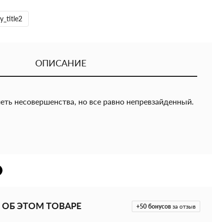
y_title2
ОПИСАНИЕ
еть несовершенства, но все равно непревзайденный.
️Товар может иметь незначительные сколы и
ходят в комплект.
 ОБ ЭТОМ ТОВАРЕ
+50
бонусов
за отзыв