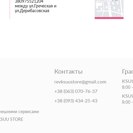
380975521204
между ул.Греческая и
ул.Дерибасовская
Контакты
Гра
KSUU
revksuustore@gmail.com
8:00 
+38 (063) 070-76-37
KSUU
+38 (093) 434-25-43
8:00 
внешними сервисами
 KSUU STORE