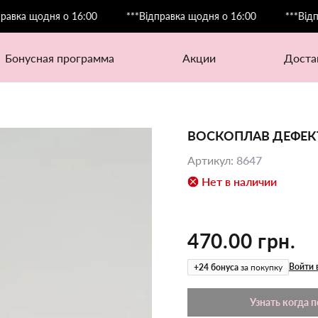
щодня о 16:00
***Відправка щодня о 16:00
***Відправка 
бонусная программа
акции
дост
ВОСКОПЛАВ ДЕФЕК
Артикул
:
8647
Нет в наличии
470.00 грн.
Войти 
+
24
бонуса
за покупку
Узнать когда 