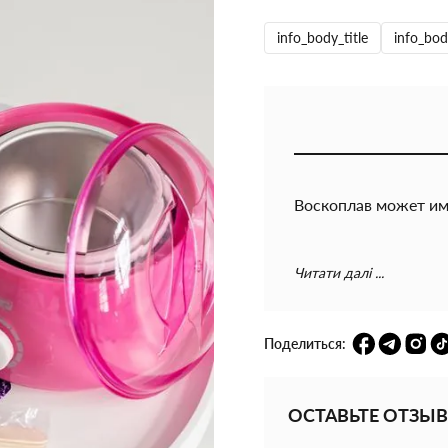
info_body_title
info_bod
Воскоплав может им
Обратите внимание‼
Читати далі ...
царапины.
воск и палочки не в
Поделиться:
ОСТАВЬТЕ ОТЗЫВ