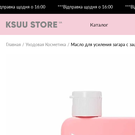
 щодня о 16:00
***Відправка щодня о 16:00
***Відправка
каталог
Главная
Уходовая Косметика
Масло для усиления загара с за