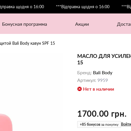
 щодня о 16:00
***Відправка щодня о 16:00
***Відправка
бонусная программа
акции
дост
щитой Bali Body кавун SPF 15
МАСЛО ДЛЯ УСИЛЕН
15
Бренд
:
Bali Body
Артикул
:
9959
Нет в наличии
1700.00 грн.
Войти
+
85
бонусов
за покупку