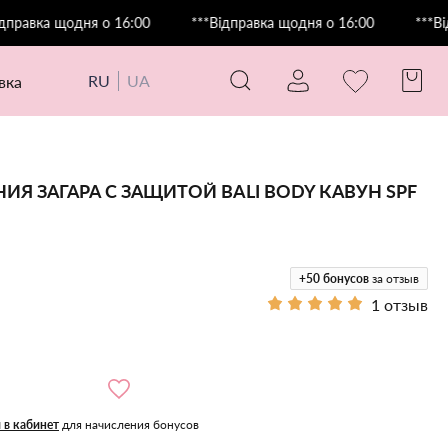
 щодня о 16:00
***Відправка щодня о 16:00
***Відправка
RU
UA
авка
ИЯ ЗАГАРА С ЗАЩИТОЙ BALI BODY КАВУН SPF
+50
бонусов
за отзыв
1 отзыв
 в кабинет
для начисления бонусов