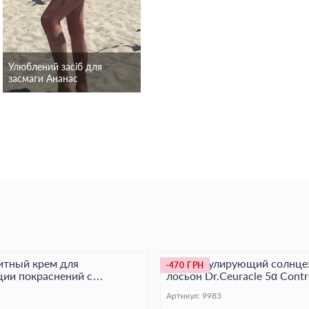
Улюблений засіб для
Улюблений засіб для
засмаги Ананас
засмаги Персик
тный крем для
Себорегулирующий солнц
-470 ГРН
ции покраснений с
лосьон Dr.Ceuracle 5α Cont
чайного дерева Dr.Ceuracle,
Sun Lotion, 50 мл
Артикул:
9983