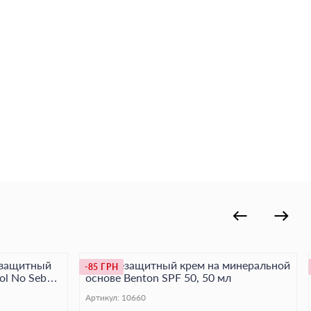
езащитный
Солнцезащитный крем на минеральной
-85 ГРН
rol No Sebum
основе Benton SPF 50, 50 мл
Артикул:
10660