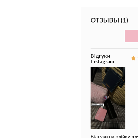
Особенности Bali Bo
уровень защиты от
ОТЗЫВЫ
(
1
)
обеспечивает опт
омолаживает кож
придает эластично
Відгуки
предотвращает п
Instagram
подходит для зага
предупреждает ув
делает кожу мягк
обеспечивает рав
дарит телу бронз
Відгуки на олійку дл