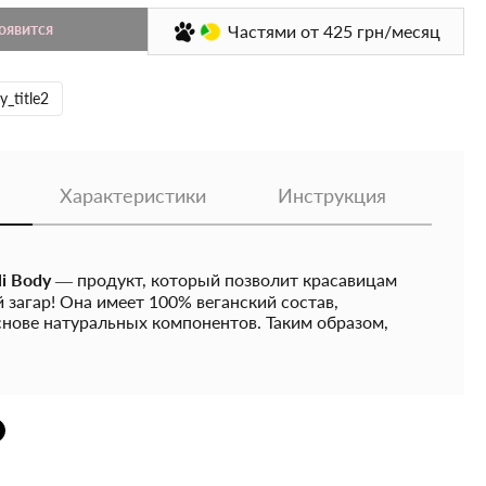
появится
Частями
от 425
грн/месяц
y_title2
Характеристики
Инструкция
li Body
— продукт, который позволит красавицам
загар! Она имеет 100% веганский состав,
снове натуральных компонентов. Таким образом,
ство абсолютно безопасно для применения, поэтому
ьзования детьми и беременными женщинами.
богащена маслами семян арбуза и сладкого миндаля,
Е, благоприятно влияющим на состояние кожного
имулирует синтез меланина, отвечающего за
ого цвета тела.