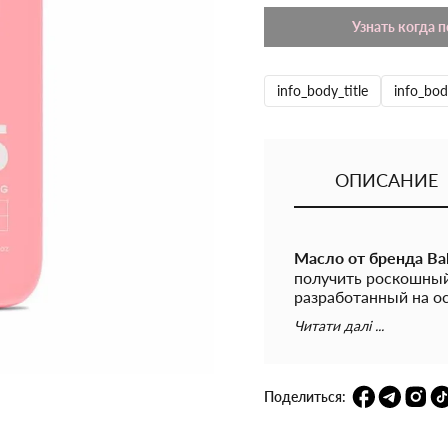
Узнать когда 
info_body_title
info_bod
ОПИСАНИЕ
Масло от бренда Ba
получить роскошный 
разработанный на о
косметическое сред
Читати далі ...
подходит для испол
Активная формула о
а также витамином 
покрова. Продукт ст
Поделиться:
образование бронзов