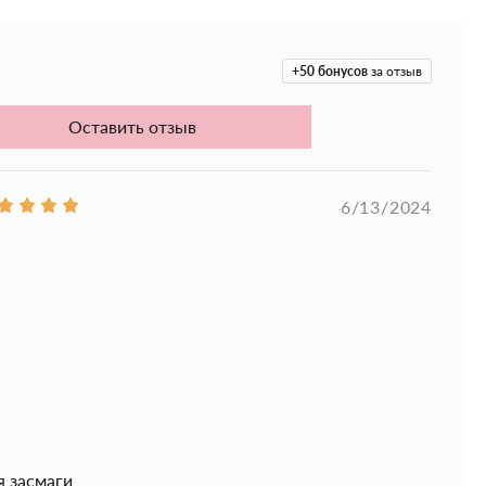
dy Watermelon Tanning Oil SPF15:
 солнечного излучения – SPF15;
+50
бонусов
за отзыв
имальное увлажнение;
Оставить отзыв
ный покров;
сть;
6/13/2024
оявление морщин;
ра на солнце и солярии;
ядание эпидермиса;
ой и шелковистой;
номерное распределение пигмента;
овый и сияющий тон.
я засмаги