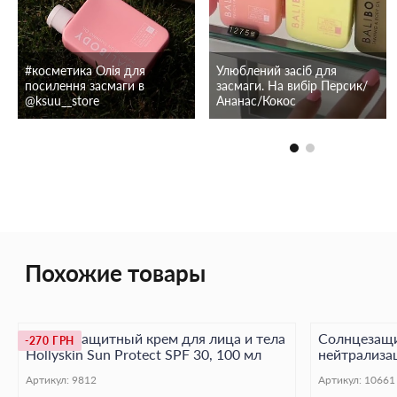
#косметика Олія для
Улюблений засіб для
посилення засмаги в
засмаги. На вибір Персик/
@ksuu__store
Ананас/Кокос
Похожие товары
Солнцезащитный крем для лица и тела
Солнцезащи
-270 ГРН
Hollyskin Sun Protect SPF 30, 100 мл
нейтрализа
экстрактом 
Артикул:
9812
Артикул:
10661
50 мл