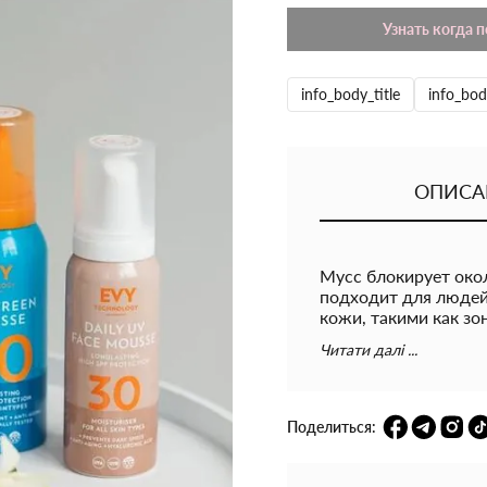
Узнать когда 
info_body_title
info_bod
ОПИСА
Мусс блокирует око
подходит для людей
кожи, такими как зо
защитный барьер кож
Читати далі ...
хлорированная вода.
вы находитесь в вод
блокирует 97% UVB-
продукта. -Не забива
Поделиться:
консервантов и духо
наночастиц. Веганск