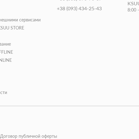
KSUU
+38 (093) 434-25-43
8:00 
внешними сервисами
 KSUU STORE
вание
FFLINE
ONLINE
сти
Договор публичной оферты