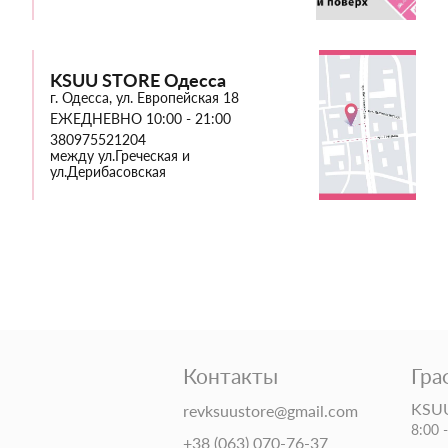
KSUU STORE Одесса
г. Одесса, ул. Европейская 18
ЕЖЕДНЕВНО 10:00 - 21:00
380975521204
между ул.Греческая и
ул.Дерибасовская
Контакты
Гра
KSUU
revksuustore@gmail.com
8:00 
+38 (063) 070-76-37