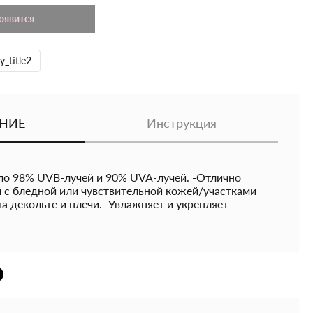
появится
y_title2
НИЕ
Инструкция
ло 98% UVB-лучей и 90% UVA-лучей. -Отлично
 с бледной или чувствительной кожей/участками
на декольте и плечи. -Увлажняет и укрепляет
и против раздражителей, таких как соленая и
 -Продукт также подходит для лица, особенно если
е или вспотели от физических упражнений. SPF 30
лучей, если использовать рекомендуемое количество
ет поры и не оставляет белого следа. -Без
в. Без парафина и алкоголя. Без красителей и
ий. Объем: 100 мл