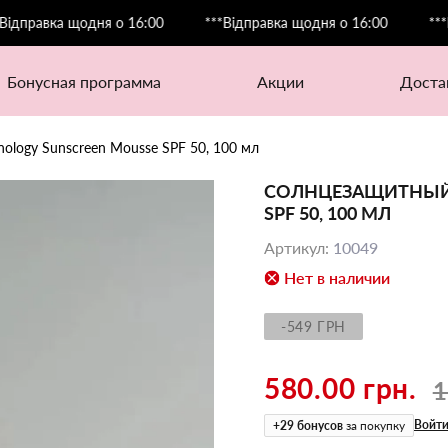
вка щодня о 16:00
***Відправка щодня о 16:00
***Відпра
бонусная программа
акции
дост
ology Sunscreen Mousse SPF 50, 100 мл
СОЛНЦЕЗАЩИТНЫЙ 
SPF 50, 100 МЛ
Артикул
:
10049
Нет в наличии
-549 ГРН
580.00 грн.
1
Войти
+
29
бонусов
за покупку