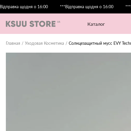
вка щодня о 16:00
***Відправка щодня о 16:00
***Відпра
каталог
Главная
Уходовая Косметика
Солнцезащитный мусс EVY Techn