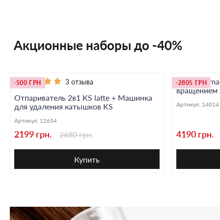
Акционные наборы до -40%
Фен KS Smar
3 отзыва
-500 ГРН
-2805 ГРН
вращением
Отпариватель 2в1 KS latte + Машинка
Артикул:
14014
для удаления катышков KS
Артикул:
12654
2199 грн.
4190 грн.
2680 грн.
Купить