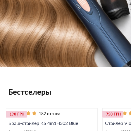
Бестселеры
182 отзыва
-190 ГРН
-750 ГРН
Браш-стайлер KS 4in1H302 Blue
Стайлер Viol