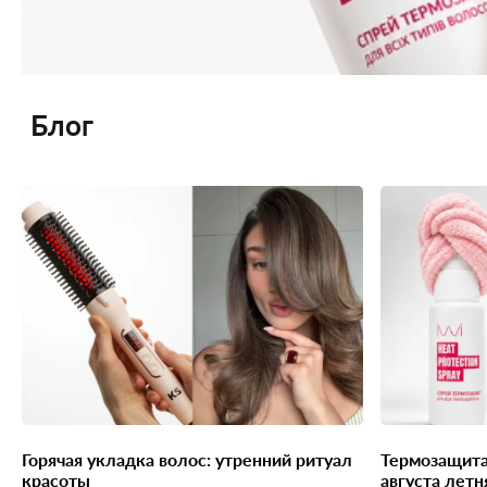
Блог
Горячая укладка волос: утренний ритуал
Термозащита в подарок: с 30 июля по 31
красоты
августа летн