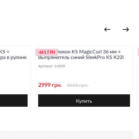
KS +
Плойка-локон KS MagicCurl 36 мм +
-661 ГРН
ра в рулоне
Выпрямитель синий SleekPro KS K22i
Артикул:
14009
2999 грн.
3660 грн.
Купить