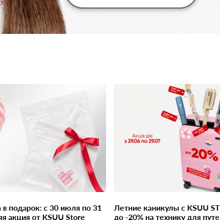
Летние каникулы с KSUU STORE: скидки
яя акция от KSUU Store
до -20% на технику для пут