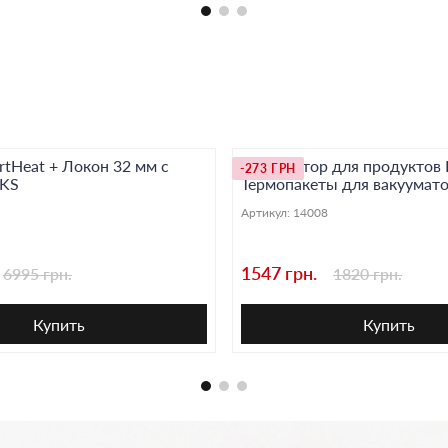
tHeat + Локон 32 мм с
Вакууматор для продуктов 
-273 ГРН
 KS
Термопакеты для вакуумато
Артикул:
14008
1547 грн.
6995 грн.
1820 грн.
Купить
Купить