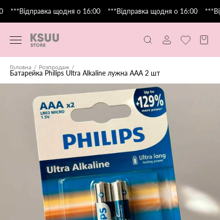
***Відправка щодня о 16:00
***Відправка щодня о 16:00
***Ві
Головна
Розпродаж
Батарейка Philips Ultra Alkaline лужна ААА 2 шт