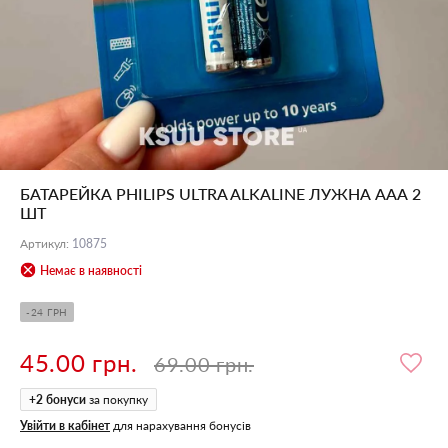
БАТАРЕЙКА PHILIPS ULTRA ALKALINE ЛУЖНА ААА 2
ШТ
Артикул
:
10875
Немає в наявності
-24 ГРН
45.00 грн.
69.00 грн.
+
2
бонуси
за покупку
Увійти в кабінет
для нарахування бонусів