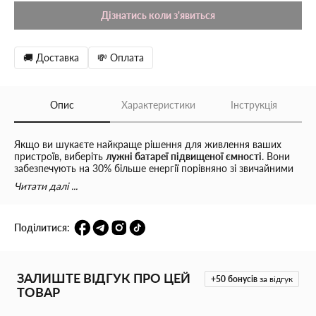
Дізнатись коли з'явиться
🚚 Доставка
💸 Оплата
Опис
Характеристики
Інструкція
Якщо ви шукаєте найкраще рішення для живлення ваших
пристроїв, виберіть
лужні батареї підвищеної ємності
. Вони
забезпечують на 30% більше енергії порівняно зі звичайними
лужними батареями, що робить їх ідеальними для пристроїв
Читати далі ...
із високим споживанням енергії. Ці батареї гарантують
тривалу та надійну роботу ваших гаджетів, дозволяючи вам
насолоджуватися їхніми можливостями без зайвих перерв на
Поділитися:
заміну джерел живлення. Відмінний вибір для фотоапаратів,
ігрових консолей, пультів дистанційного керування та інших
пристроїв, які потребують стабільної та потужної енергії.
ЗАЛИШТЕ ВІДГУК ПРО ЦЕЙ
+50
бонусів
за відгук
ТОВАР