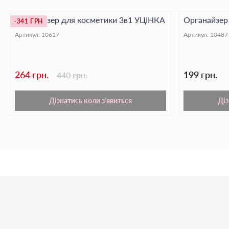
Органайзер для косметики 3в1 УЦІНКА
Органайзер
-341 ГРН
Артикул:
10617
Артикул:
10487
264 грн.
199 грн.
440 грн.
Дізнатись коли з'явиться
Діз