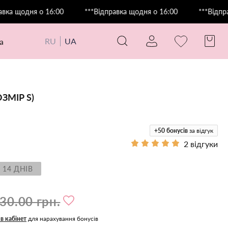
ня о 16:00
***Відправка щодня о 16:00
***Відправка щод
RU
UA
а
ЗМІР S)
+50
бонусів
за відгук
2 відгуки
 14 ДНІВ
30.00 грн.
 в кабінет
для нарахування бонусів