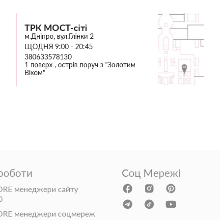
ТРК МОСТ-сіті
м.Дніпро, вул.Глінки 2
ЩОДНЯ 9:00 - 20:45
380633578130
1 поверх , острів поруч з "Золотим
Віком"
 роботи
Соц Мережі
RE менеджери сайту
0
ORE менеджери соцмереж