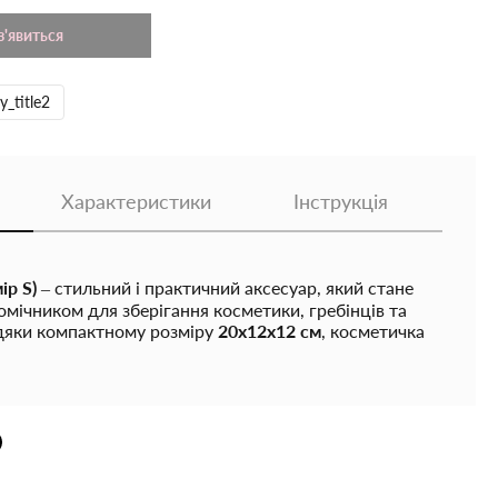
з'явиться
y_title2
Характеристики
Інструкція
ір S)
– стильний і практичний аксесуар, який стане
мічником для зберігання косметики, гребінців та
вдяки компактному розміру
20х12х12 см
, косметичка
 сумці, рюкзаку чи валізі, забезпечуючи порядок і
обхідного. Якщо ви шукаєте, де
купити косметичку
,
довим вибором.
им гачком для підвішування, що дозволяє
 її вдома або брати з собою в подорожі. Ви зможете
і зручний доступ до всіх необхідних засобів у будь-