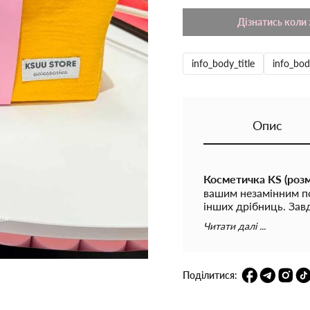
Дізнатись коли 
info_body_title
info_bod
Опис
Косметичка KS (розм
вашим незамінним по
інших дрібниць. За
зручно поміщається в
Читати далі ...
легкий доступ до не
ця модель стане чу
Вона оснащена зручн
Поділитися:
комфортно зберігати
забезпечити швидкий 