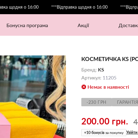
ня о 16:00
***Відправка щодня о 16:00
***Відправка щод
бонусна програма
акції
доставк
КОСМЕТИЧКА KS (РО
Бренд
:
KS
Артикул
:
11205
Немає в наявності
-230 ГРН
ГАРАНТІЯ
200.00 грн.
4
Увійти
+
10
бонусів
за покупку