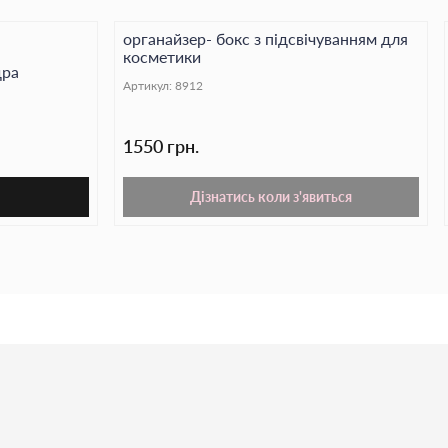
органайзер- бокс з підсвічуванням для
косметики
дра
Артикул:
8912
1550 грн.
Дізнатись коли з'явиться