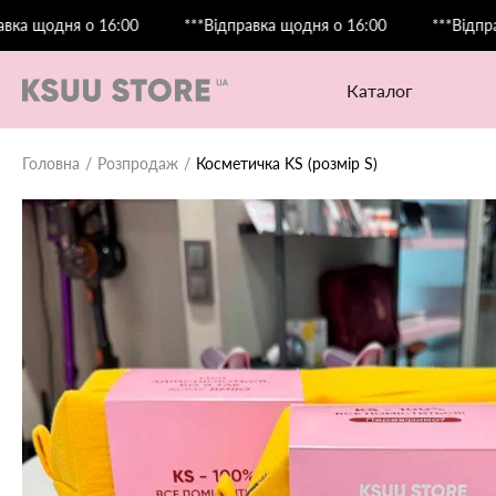
ня о 16:00
***Відправка щодня о 16:00
***Відправка щод
каталог
Головна
Розпродаж
Косметичка KS (розмір S)