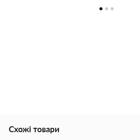
якого віку і де купити косметичку.
переваги атл
Схожі товари