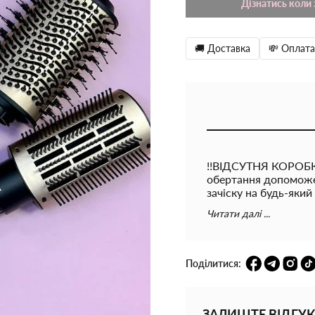
Дізнатись коли 
🚚 Доставка
💸 Оплата
!!ВІДСУТНЯ КОРОБКА
обертання допоможе
зачіску на будь-який
за короткий час мож
Читати далі ...
візиту до салону. 
Фен, насадки; Режим
шнура на 360°; Напр
Кількість режимів 3;
Поділитися:
ЗАЛИШТЕ ВІДГУК