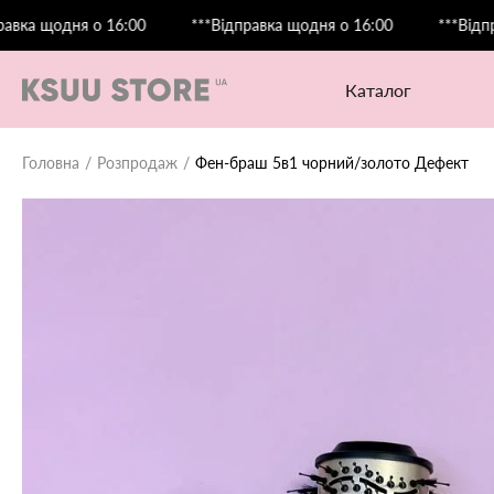
щодня о 16:00
***Відправка щодня о 16:00
***Відправка 
каталог
Головна
Розпродаж
Фен-браш 5в1 чорний/золото Дефект