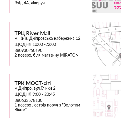
Вхід 4А, ліворуч
ТРЦ River Mall
м. Київ, Дніпровська набережна 12
ЩОДНЯ 10:00 -22:00
380930250190
2 поверх, біля магазину MIRATON
ТРК МОСТ-сіті
м.Дніпро, вул.Глінки 2
ЩОДНЯ 9:00 - 20:45
380633578130
1 поверх , острів поруч з "Золотим
Віком"