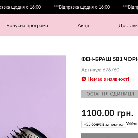
щодня о 16:00
***Відправка щодня о 16:00
***Відправка 
бонусна програма
акції
доставк
ФЕН-БРАШ 5В1 ЧО
Артикул
:
676760
Немає в наявності
ОСТАННЯ ОДИНИЦЯ
1100.00 грн.
Увійти
+
55
бонусів
за покупку