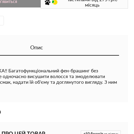
з'явиться
місяць
Опис
!! Багатофункціональний фен-брашинг без
 одночасно висушити волосся та змоделювати
 смак, надати їй об'єму та доглянутого вигляду. З ним
на створити укладку, що виглядатиме наче після
Має 5 насадок. ХАРАКТЕРИСТИКИ ▲ Комплектація:
 роботи: Прохолодний, Теплий, Гарячий; Обертання
уга: 100-240В; Потужність: 1000 В; Насадки: 5шт;
 ПРО ЦЕЙ ТОВАР
+50
бонусів
за відгук