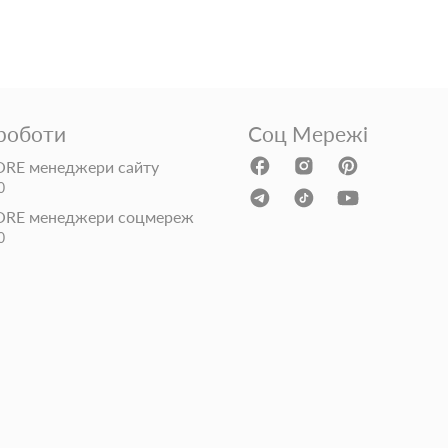
 роботи
Соц Мережі
RE менеджери сайту
0
ORE менеджери соцмереж
0