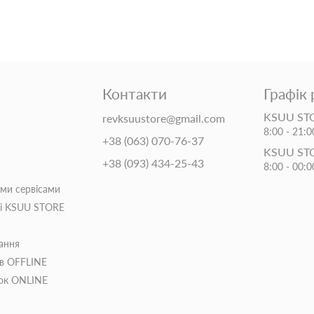
Контакти
Графік
KSUU STO
revksuustore@gmail.com
8:00 - 21:0
+38 (063) 070-76-37
KSUU ST
+38 (093) 434-25-43
8:00 - 00:0
іми сервісами
ті KSUU STORE
ання
ів OFFLINE
пок ONLINE