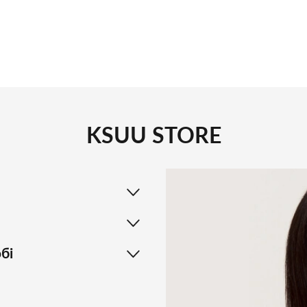
KSUU STORE
бі