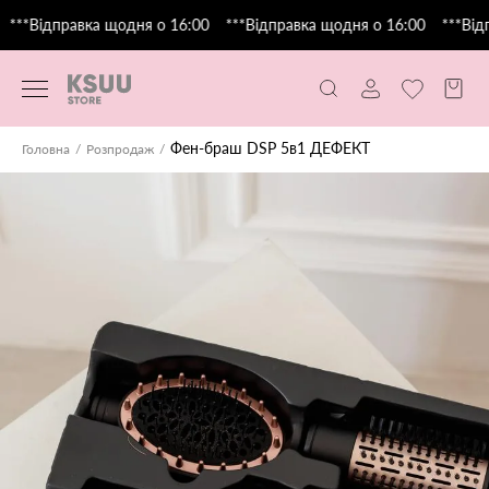
***Відправка щодня о 16:00
***Відправка щодня о 16:00
***Від
Фен-браш DSP 5в1 ДЕФЕКТ
Головна
Розпродаж