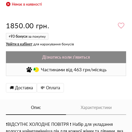
Немає в наявності
1850.00 грн.
+
93
бонуси
за покупку
Увійти в кабінет
для нарахування бонусів
Дізнатись коли з'явиться
Частинами
від 463
грн/місяць
🚚 Доставка
💸 Оплата
Опис
Характеристики
❗️ВІДСУТНЄ ХОЛОДНЕ ПОВІТРЯ ❗️ Набір для укладання
волосся найнезамінніша річ для кожної жінки та дівчини, яка