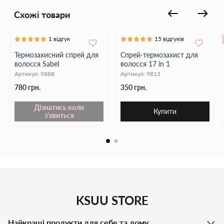
Схожі товари
1 відгук
15 відгуків
Термозахисний спрей для
Спрей-термозахист для
волосся Sabel
волосся 17 in 1
Артикул:
9888
Артикул:
9813
780 грн.
350 грн.
Дізнатись коли
Купити
з'явиться
KSUU STORE
Найкращі продукти для себе та дому