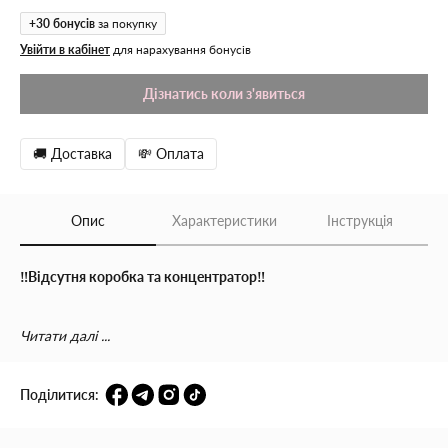
+
30
бонусів
за покупку
Увійти в кабінет
для нарахування бонусів
Дізнатись коли з'явиться
🚚 Доставка
💸 Оплата
Опис
Характеристики
Інструкція
‼️Відсутня коробка та концентратор‼️
Професійний потужний фен
GEMEI GM-1767
дозволить
Читати далі ...
швидко та дбайливо висушити і акуратно укласти волосся,
надати йому доглянутого вигляду, об'єму, допоможе у
моделюванні зачіски. Цей функціональний та зручний
Поділитися:
інструмент має високу якість та надійність, підходить як для
домашнього, так і салонного використання.