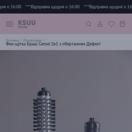
ня о 16:00
***Відправка щодня о 16:00
***Відправка щодня о 16:
Головна
Розпродаж
Фен-щітка Браш Gemei 2в1 з обертанням Дефект