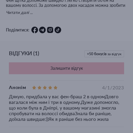
Фен щітка допоможе швидко і легко створити об'єм на
вашому волоссі. За допомогою двох насадок можна зробити
абсолютно різні образи. Якщо ви готові до експериментів та
Читати далі ...
неймовірно стильним образам, то варто обов'язково
придбати дану модель.
Поділитися:
ВІДГУКИ
(
1
)
+50
бонусів
за відгук
Залишити відгук
Анонім
4/1/2023
Дякую, придбала у вас фен-браш 2 в одномДовго
вагалася між ним і три в одному.Дуже допомогло,
що коли була в Дніпрі, у вашому магазині змогла
спробувати на волоссі обидваЗнала би раніше,
доїхала швидше:))Як я раніше без нього жила