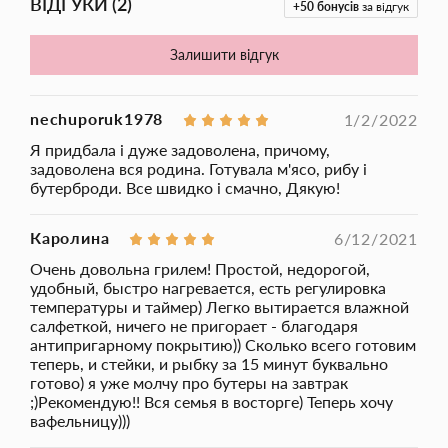
ВІДГУКИ
(
2
)
+50
бонусів
за відгук
легкий догляд і захищає продукти від пригорання. Такий
гриль стане ідеальним рішенням для невеликої домашньої
кухні. У ньому ви зможете приготувати соковиті стейки, рибу,
Залишити відгук
овочі, сендвічі та багато іншого.
nechuporuk1978
1/2/2022
Я придбала і дуже задоволена, причому,
задоволена вся родина. Готувала м'ясо, рибу і
бутерброди. Все швидко і смачно, Дякую!
Каролина
6/12/2021
Очень довольна грилем! Простой, недорогой,
удобный, быстро нагревается, есть регулировка
температуры и таймер) Легко вытирается влажной
салфеткой, ничего не пригорает - благодаря
антипригарному покрытию)) Сколько всего готовим
теперь, и стейки, и рыбку за 15 минут буквально
готово) я уже молчу про бутеры на завтрак
;)Рекомендую!! Вся семья в восторге) Теперь хочу
вафельницу)))