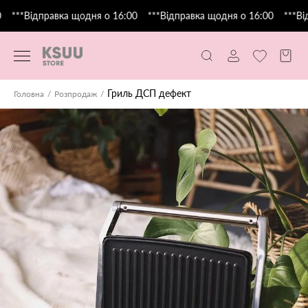
***Відправка щодня о 16:00
***Відправка щодня о 16:00
***Від
Гриль ДСП дефект
Головна
Розпродаж