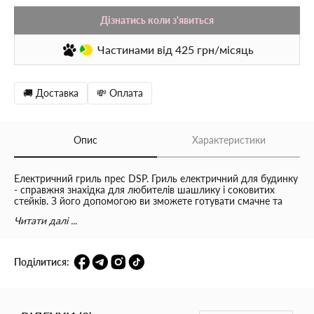
Дізнатись коли з'явиться
Частинами
від 425
грн/місяць
🚚 Доставка
💸 Оплата
Опис
Характеристики
Електричний гриль прес DSP. Гриль електричний для будинку
- справжня знахідка для любителів шашлику і соковитих
стейків. З його допомогою ви зможете готувати смачне та
ідеально приготоване м'ясо для всієї родини та друзів,
Читати далі ...
дивуючи їх вашими кулінарними талантами. Гриль працює від
електромережі, а тому для приготування не потрібно
заготовлювати дрова і розпалювати багаття. Завдяки
ретельно продуманій конструкції, шматочки рівномірно
Поділитися:
прожарюються з усіх боків, зберігаючи при цьому соковитість
і чудовий аромат. Кухонний електрогриль від виробника DSP
виконаний з нержавіючої сталі, оснащений таймером,
індикатором нагріву і має компактний розмір. Поверхні для
смаження мають антипригарним покриттям, що забезпечує