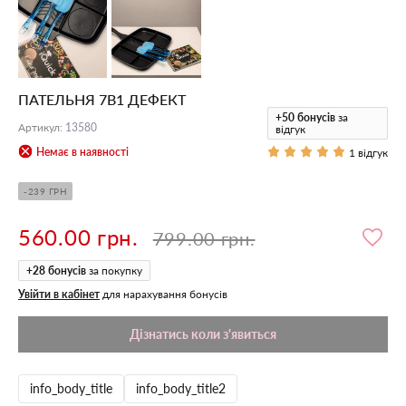
ПАТЕЛЬНЯ 7В1 ДЕФЕКТ
+50
бонусів
за
Артикул
:
13580
відгук
Немає в наявності
1 відгук
-239 ГРН
560.00 грн.
799.00 грн.
+
28
бонусів
за покупку
Увійти в кабінет
для нарахування бонусів
Дізнатись коли з'явиться
info_body_title
info_body_title2