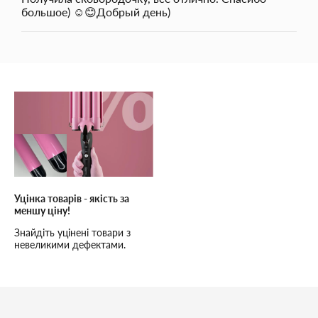
большое) ☺️😊Добрый день)
Уцінка товарів - якість за
меншу ціну!
Знайдіть уцінені товари з
невеликими дефектами.
Висока якість, низькі ціни та
надійне обслуговування!