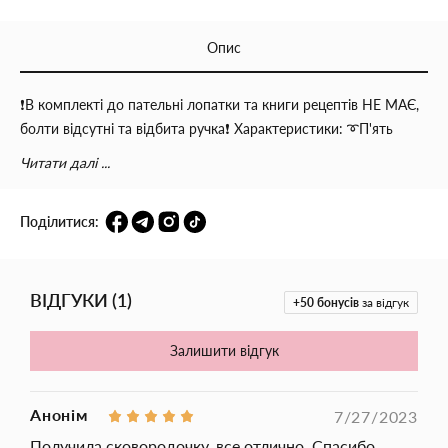
Опис
❗️В комплекті до пательні лопатки та книги рецептів НЕ МАЄ,
болти відсутні та відбита ручка❗️ Характеристики: ➰П'ять
секцій; ➰Антипригарне покриття ➰Багатофункціональна та
Читати далі ...
зручна ➰Виготовлена з високоякісного екологічно безпечного
матеріалу 🔺Підходить для всіх типів плит, крім індукційної
Матеріал: алюміній Покриття: антипригарне Форма:
прямокутна Розмір сковороди: 32 х 28м. Гарантія на товари з
Поділитися:
уцінкою не діє❗️
ВІДГУКИ
(
1
)
+50
бонусів
за відгук
Залишити відгук
Анонім
7/27/2023
Получила сковородочку, все отлично. Спасибо