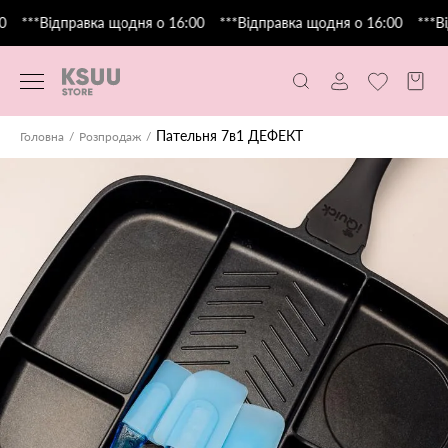
***Відправка щодня о 16:00
***Відправка щодня о 16:00
***Ві
Пательня 7в1 ДЕФЕКТ
Головна
Розпродаж