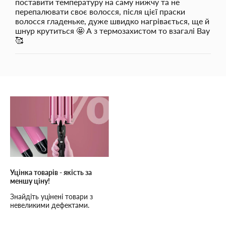
поставити температуру на саму нижчу та не
перепалювати своє волосся, після цієї праски
волосся гладеньке, дуже швидко нагрівається, ще й
шнур крутиться 🤩 А з термозахистом то взагалі Вау
🥰
Уцінка товарів - якість за
меншу ціну!
Знайдіть уцінені товари з
невеликими дефектами.
Висока якість, низькі ціни та
надійне обслуговування!