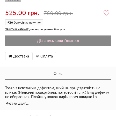
525.00 грн.
750.00 грн.
+
26
бонусів
за покупку
Увійти в кабінет
для нарахування бонусів
Дізнатись коли з'явиться
🚚 Доставка
💸 Оплата
Опис
Товар з невеликим дефектом, який на працездатність не
пливає (Незначні пошкрябини, потертості та ін.) Вид дефекту
не обирається. Плойка утюжок-вирівнювач швидко і з
легкістю вирівнює волосся, не тягне, а 5 режимів температури
Читати далі ...
дозволять використовувати на всіх типах волосся. А ще
завдяки вирівнювачу виходять дуже гарні локони. Гарантія на
товари з уцінкою не діє❗️