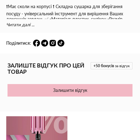
❗️Має сколи на корпусі ❗️ Складна сушарка для зберігання
посуду - універсальний інструмент для вирішення Ваших
домашніх завдань ✅ ▪️Матеріал: пластик, силікон ▪Розмір
(ВхШхГ): 37*31*12.5 см. ▪️Рельєфна поверхня ▪️Стильний
Читати далі ...
дизайн ▪️Простота у догляді ▪️Нековзаюча основа Гарантія на
товари з уцінкою не діє❗️
Поділитися:
ЗАЛИШТЕ ВІДГУК ПРО ЦЕЙ
+50
бонусів
за відгук
ТОВАР
Залишити відгук