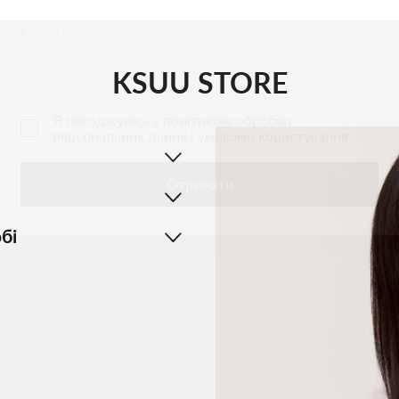
E-mail
KSUU STORE
Я погоджуюсь з
політикою обробки
персональних даних і умовами користування
Отримати
бі