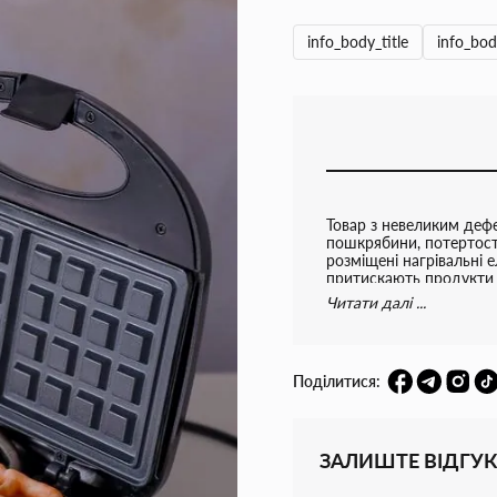
info_body_title
info_bod
Товар з невеликим дефе
пошкрябини, потертості
розміщені нагрівальні 
притискають продукти з
приготування страви бе
Читати далі ...
240 В Потужність: 750
температури
Поділитися:
ЗАЛИШТЕ ВІДГУК