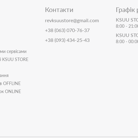
Контакти
Графік
KSUU STO
revksuustore@gmail.com
8:00 - 21:0
+38 (063) 070-76-37
KSUU ST
+38 (093) 434-25-43
8:00 - 00:0
іми сервісами
ті KSUU STORE
ання
ів OFFLINE
пок ONLINE