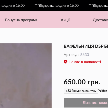
 о 16:00
***Відправка щодня о 16:00
***Відправка щодня
бонусна програма
акції
доставк
ВАФЕЛЬНИЦЯ DSP Б
Артикул
:
8633
Немає в наявності
650.00 грн.
Увійти 
+
33
бонуси
за покупку
Дізнатись коли 