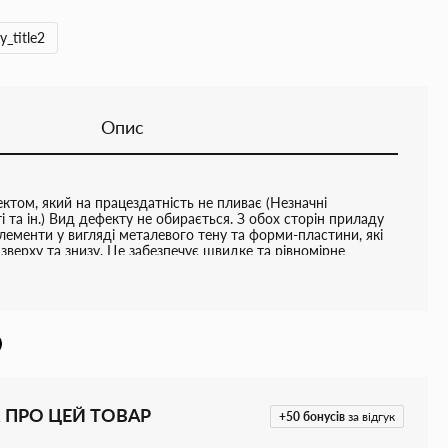
y_title2
Опис
ктом, який на працездатність не пливає (Незначні
 та ін.) Вид дефекту не обирається. З обох сторін приладу
елементи у вигляді металевого тену та форми-пластини, які
верху та знизу. Це забезпечує швидке та рівномірне
з необхідності перевертати. Характеристики: Напруга: 220-
 Вт 2 індикатори роботи Автоматичний контроль
 ПРО ЦЕЙ ТОВАР
+50
бонусів
за відгук