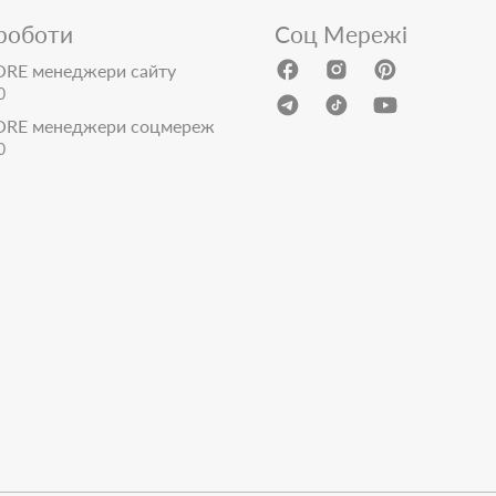
 роботи
Соц Мережі
RE менеджери сайту
0
ORE менеджери соцмереж
0