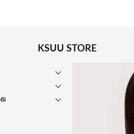
KSUU STORE
бі