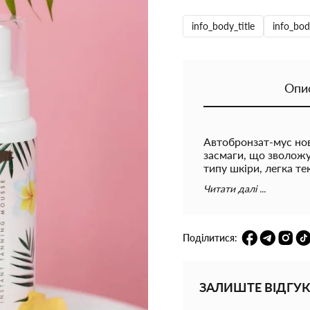
info_body_title
info_bod
Опи
Автобронзат-мус нов
засмаги, що зволожу
типу шкіри, легка те
Потребує витримки на
Читати далі ...
залежно від типу шк
обов'язково ПЕРЧАТ
Поділитися:
ЗАЛИШТЕ ВІДГУК