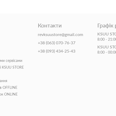
Контакти
Графік
KSUU STO
revksuustore@gmail.com
8:00 - 21:0
+38 (063) 070-76-37
KSUU ST
+38 (093) 434-25-43
8:00 - 00:0
іми сервісами
ті KSUU STORE
ання
ів OFFLINE
пок ONLINE