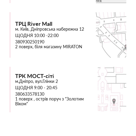
ТРЦ River Mall
м. Київ, Дніпровська набережна 12
ЩОДНЯ 10:00 -22:00
380930250190
2 поверх, біля магазину MIRATON
ТРК МОСТ-сіті
м.Дніпро, вул.Глінки 2
ЩОДНЯ 9:00 - 20:45
380633578130
1 поверх , острів поруч з "Золотим
Віком"