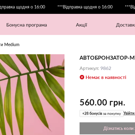
а щодня о 16:00
***Відправка щодня о 16:00
***Відправк
бонусна програма
акції
доставк
ги Medium
АВТОБРОНЗАТОР-М
Артикул
:
9862
Немає в наявності
560.00 грн.
Увійти
+
28
бонусів
за покупку
Дізнатись коли 