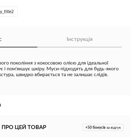
y_title2
с
Інструкція
ого покоління з кокосовою олією для ідеальної
є і пом'якшує шкіру. Муси-підходять для будь-якого
кстура, швидко вбирається та не залишає слідів.
 шкірі до 8 годин. Залишається на шкірі 5-10 днів,
іри. В наявності кольор: Medium Dark Наносити
КОЮ! Об'єм: 300 мл
 ПРО ЦЕЙ ТОВАР
+50
бонусів
за відгук