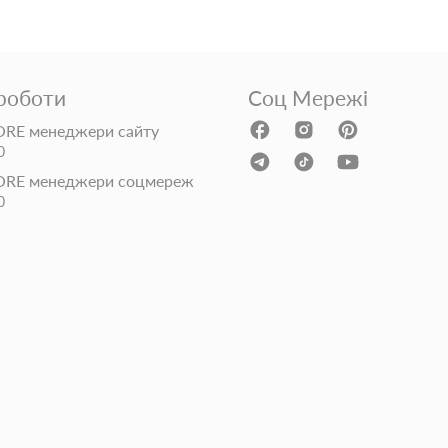
 роботи
Соц Мережі
RE менеджери сайту
0
ORE менеджери соцмереж
0