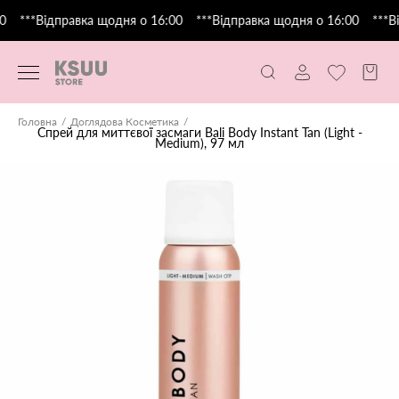
0
***Відправка щодня о 16:00
***Відправка щодня о 16:00
***Ві
Головна
Доглядова Косметика
Спрей для миттєвої засмаги Bali Body Instant Tan (Light -
Medium), 97 мл