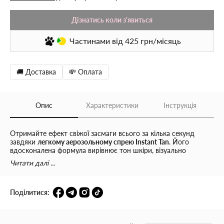
Дізнатись коли з'явиться
Частинами
від 425
грн/місяць
🚚 Доставка
💸 Оплата
Опис
Характеристики
Інструкція
Отримайте ефект свіжої засмаги всього за кілька секунд
завдяки
легкому аерозольному спрею Instant Tan
. Його
вдосконалена формула вирівнює тон шкіри, візуально
згладжує текстуру та миттєво надає шкірі бронзового,
Читати далі ...
природного сяйва.
Це ідеальний варіант для тих випадків, коли потрібно
Поділитися:
терміново додати образу тепла, підкреслити засмагу або
скоригувати нерівномірність тону.
Основні переваги: