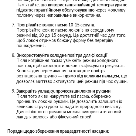
Пам'ятайте, що
використання найвищої температури не
підлягає гарантійному обслуговуванню
через можливу
поломку через неправильне використання.
Прогрівайте кожне пасмо 10-15 секунд
Прогрівайте кожне пасмо локонів на середньому
режимі від 10 до 15 секунд. Це достатній час для того,
щоб локон отримав бажану форму без перегріву і
пошкодження.
Використовуйте холодне повітря для фіксації
Після нагрівання пасма увімкніть режим холодного
повітря, щоб охолодити локон і зафіксувати результат.
Кнопка для перемикання на холодне повітря
розташована зручно —
прямо під великим пальцем
, що
дозволяє миттєво активувати цей режим під час сушки.
Завершіть укладку, прочесавши локони руками
Після того як ви накрутите всі пасма, обережно
прочешіть локони руками. Це дозволить залишити їх
великою структурою та надати природного вигляду.
Для фінішного тримання можна використати легкий
лак для волосся або фіксуючий спрей.
Поради щодо збереження працездатності насадки: