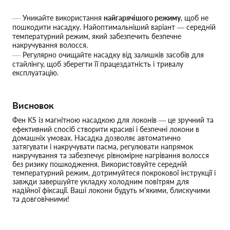
Уникайте використання
найгарячішого режиму
, щоб не
пошкодити насадку. Найоптимальніший варіант — середній
температурний режим, який забезпечить безпечне
накручування волосся.
Регулярно очищайте насадку від залишків засобів для
стайлінгу, щоб зберегти її працездатність і тривалу
експлуатацію.
Висновок
Фен KS із магнітною насадкою для локонів — це зручний та
ефективний спосіб створити красиві і безпечні локони в
домашніх умовах. Насадка дозволяє автоматично
затягувати і накручувати пасма, регулювати напрямок
накручування та забезпечує рівномірне нагрівання волосся
без ризику пошкодження. Використовуйте середній
температурний режим, дотримуйтеся покрокової інструкції і
завжди завершуйте укладку холодним повітрям для
надійної фіксації. Ваші локони будуть м'якими, блискучими
та довговічними!