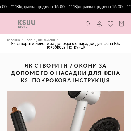
00
***Відправка щодня о 16:00
***Відправка щодня о 16:00
***
Головна
Блог
Для зачіски
Як створити локони за допомогою насадки для фена KS:
покрокова інструкція
ЯК СТВОРИТИ ЛОКОНИ ЗА
ДОПОМОГОЮ НАСАДКИ ДЛЯ ФЕНА
KS: ПОКРОКОВА ІНСТРУКЦІЯ