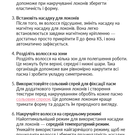
допоможе при накручуванні локонів зберегти
еластичність і форму.
Встановіть насадку для локонів
Після того, як волосся підсушене, змініть насадку на
магнітну насадку для локонів. Вона легко
встановлюється завдяки магнітному кріпленню —
достатньо просто прикріпити її до фена KS, і вона
автоматично зафіксується.
Розділіть волосся на зони
Розділіть волосся на кілька зон для полегшення роботи.
Це можуть бути верхні, середні і нижні шари. Така
організація допоможе вам рівномірно накрутити всі
пасма і зробити укладку симетричною.
Використовуйте сольовий спрей для фіксації пасм
Для додаткового тримання локонів і створення
текстури перед накручуванням обробіть кожне пасмо
сольовим спреєм
. Це допоможе локонам краще
тримати форму та додасть їм природного вигляду.
Накручуйте волосся на середньому режимі
Найоптимальніший режим для використання насадки
для локонів —
середній температурний режим
.
Уникайте використання найгарячішого режиму, щоб не
пошкодити волосся і зберегти працездатність насадки.