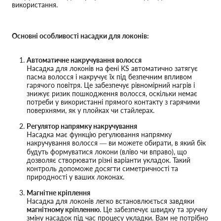
використання.
Основні особливості насадки для локонів:
Автоматичне накручування волосся
Насадка для локонів на фені KS автоматично затягує
пасма волосся і накручує їх під безпечним впливом
гарячого повітря. Це забезпечує рівномірний нагрів і
знижує ризик пошкодження волосся, оскільки немає
потреби у використанні прямого контакту з гарячими
поверхнями, як у плойках чи стайлерах.
Регулятор напрямку накручування
Насадка має функцію регулювання напрямку
накручування волосся — ви можете обирати, в який бік
будуть формуватися локони (вліво чи вправо), що
дозволяє створювати різні варіанти укладок. Такий
контроль допоможе досягти симетричності та
природності у ваших локонах.
Магнітне кріплення
Насадка для локонів легко встановлюється завдяки
магнітному кріпленню
. Це забезпечує швидку та зручну
зміну насадок під час процесу укладки. Вам не потрібно