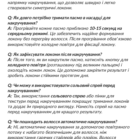
напрямку накручування, що дозволяє швидко і легко
створювати симетричні локони.
Q: Як довго потрібно тримати пасмо в насадці для
накручування?
A:
Прогрівайте кожне пасмо приблизно
10-15 секунд на
середньому режимі
. Це забезпечить надійне формування
локону без перегріву волосся. Після прогрівання обов’язково
використовуйте холодне повітря для фіксації локону.
Q: Як зафіксувати локони після накручування?
A:
Після того, як ви накрутили пасмо, натисніть кнопку для
холодного повітря
(розташовану під великим пальцем) і
охолодіть кожен локон. Це допоможе закріпити результат і
зробить локони стійкими протягом дня.
Q: Чи можу я використовувати сольовий спрей перед
накручуванням?
A:
Так, використання
сольового спрею
або пінки для
текстури перед накручуванням покращує тримання локонів
та додає їм природного вигляду. Нанесіть спрей на пасмо
перед накручуванням для кращого результату.
Q: Чи пошкодить волосся автоматичне накручування?
A:
Ні, автоматичне накручування за допомогою повітряного
потоку є набагато безпечнішим для волосся, ніж
використання гарячих стайлерів або плойок. Волосся