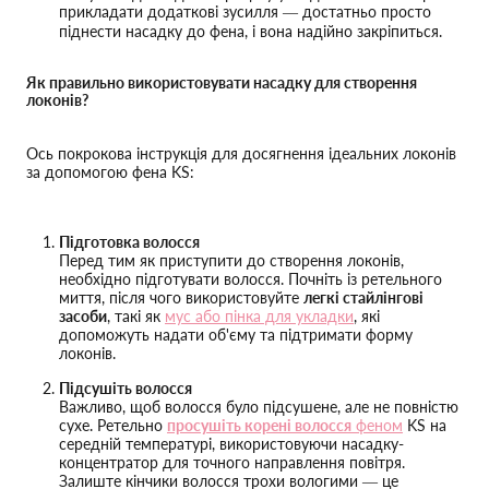
прикладати додаткові зусилля — достатньо просто
піднести насадку до фена, і вона надійно закріпиться.
Як правильно використовувати насадку для створення
локонів?
Ось покрокова інструкція для досягнення ідеальних локонів
за допомогою фена KS:
Підготовка волосся
Перед тим як приступити до створення локонів,
необхідно підготувати волосся. Почніть із ретельного
миття, після чого використовуйте
легкі стайлінгові
засоби
, такі як
мус або пінка для укладки
, які
допоможуть надати об'єму та підтримати форму
локонів.
Підсушіть волосся
Важливо, щоб волосся було підсушене, але не повністю
сухе. Ретельно
просушіть корені волосся
феном
KS на
середній температурі, використовуючи насадку-
концентратор для точного направлення повітря.
Залиште кінчики волосся трохи вологими — це