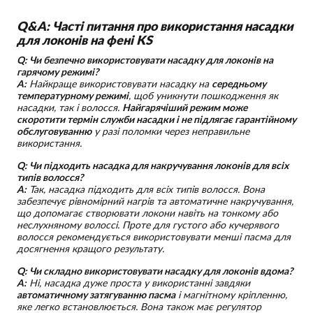
Q&A: Часті питання про використання насадки
для локонів на фені KS
Q: Чи безпечно використовувати насадку для локонів на
гарячому режимі?
A:
Найкраще використовувати насадку на
середньому
температурному режимі
, щоб уникнути пошкодження як
насадки, так і волосся.
Найгарячіший режим може
скоротити термін служби насадки і не підлягає гарантійному
обслуговуванню
у разі поломки через неправильне
використання.
Q: Чи підходить насадка для накручування локонів для всіх
типів волосся?
A:
Так, насадка підходить для всіх типів волосся. Вона
забезпечує рівномірний нагрів та автоматичне накручування,
що допомагає створювати локони навіть на тонкому або
неслухняному волоссі. Проте для густого або кучерявого
волосся рекомендується використовувати менші пасма для
досягнення кращого результату.
Q: Чи складно використовувати насадку для локонів вдома?
A:
Ні, насадка дуже проста у використанні завдяки
автоматичному затягуванню пасма
і магнітному кріпленню,
яке легко встановлюється. Вона також має регулятор