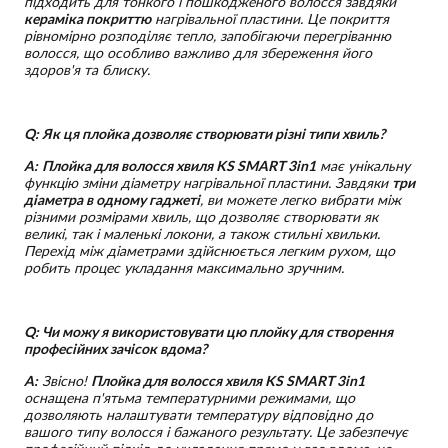
підходить для тонкого і пошкодженого волосся завдяки
кераміка покриттю
нагрівальної пластини. Це покриття
рівномірно розподіляє тепло, запобігаючи перегріванню
волосся, що особливо важливо для збереження його
здоров'я та блиску.
Q: Як ця плойка дозволяє створювати різні типи хвиль?
A:
Плойка для волосся хвиля KS SMART 3in1
має унікальну
функцію зміни діаметру нагрівальної пластини. Завдяки
три
діаметра в одному гаджеті
, ви можете легко вибрати між
різними розмірами хвиль, що дозволяє створювати як
великі, так і маленькі локони, а також стильні хвильки.
Перехід між діаметрами здійснюється легким рухом, що
робить процес укладання максимально зручним.
Q: Чи можу я використовувати цю плойку для створення
професійних зачісок вдома?
A:
Звісно!
Плойка для волосся хвиля KS SMART 3in1
оснащена п'ятьма температурними режимами, що
дозволяють налаштувати температуру відповідно до
вашого типу волосся і бажаного результату. Це забезпечує