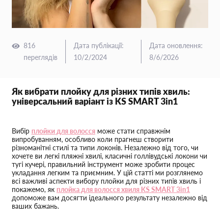
816
Дата публікації
:
Дата оновлення
:
переглядів
10/2/2024
8/6/2026
Як вибрати плойку для різних типів хвиль:
універсальний варіант із KS SMART 3in1
Вибір
плойки для волосся
може стати справжнім
випробуванням, особливо коли прагнеш створити
різноманітні стилі та типи локонів. Незалежно від того, чи
хочете ви легкі пляжні хвилі, класичні голлівудські локони чи
тугі кучері, правильний інструмент може зробити процес
укладання легким та приємним. У цій статті ми розглянемо
всі важливі аспекти вибору плойки для різних типів хвиль і
покажемо, як
плойка для волосся хвиля KS SMART 3in1
допоможе вам досягти ідеального результату незалежно від
ваших бажань.