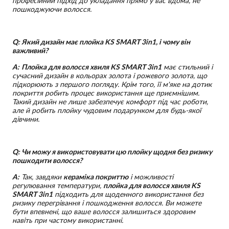
професійний підхід до укладання прямо у вас вдома, не
пошкоджуючи волосся.
Q: Який дизайн має плойка KS SMART 3in1, і чому він
важливий?
A:
Плойка для волосся хвиля KS SMART 3in1
має стильний і
сучасний дизайн в кольорах золота і рожевого золота, що
підкорюють з першого погляду. Крім того, її м'яке на дотик
покриття робить процес використання ще приємнішим.
Такий дизайн не лише забезпечує комфорт під час роботи,
але й робить плойку чудовим подарунком для будь-якої
дівчини.
Q: Чи можу я використовувати цю плойку щодня без ризику
пошкодити волосся?
A:
Так, завдяки
кераміка покриттю
і можливості
регулювання температури,
плойка для волосся хвиля KS
SMART 3in1
підходить для щоденного використання без
ризику перегрівання і пошкодження волосся. Ви можете
бути впевнені, що ваше волосся залишиться здоровим
навіть при частому використанні.