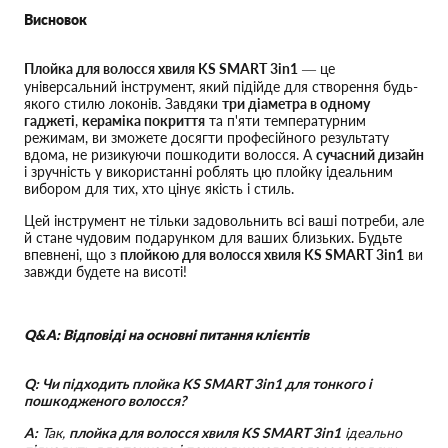
Висновок
Плойка для волосся хвиля KS SMART 3in1
— це
універсальний інструмент, який підійде для створення будь-
якого стилю локонів. Завдяки
три діаметра в одному
гаджеті
,
кераміка покриття
та п'яти температурним
режимам, ви зможете досягти професійного результату
вдома, не ризикуючи пошкодити волосся. А
сучасний дизайн
і зручність у використанні роблять цю плойку ідеальним
вибором для тих, хто цінує якість і стиль.
Цей інструмент не тільки задовольнить всі ваші потреби, але
й стане чудовим подарунком для ваших близьких. Будьте
впевнені, що з
плойкою для волосся хвиля KS SMART 3in1
ви
завжди будете на висоті!
Q&A: Відповіді на основні питання клієнтів
Q: Чи підходить плойка KS SMART 3in1 для тонкого і
пошкодженого волосся?
A:
Так,
плойка для волосся хвиля KS SMART 3in1
ідеально