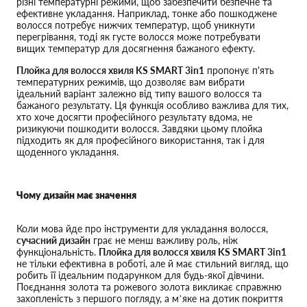
різні температурні режими, щоб забезпечити безпечне та
ефективне укладання. Наприклад, тонке або пошкоджене
волосся потребує нижчих температур, щоб уникнути
перегрівання, тоді як густе волосся може потребувати
вищих температур для досягнення бажаного ефекту.
Плойка для волосся хвиля KS SMART 3in1
пропонує п'ять
температурних режимів, що дозволяє вам вибрати
ідеальний варіант залежно від типу вашого волосся та
бажаного результату. Ця функція особливо важлива для тих,
хто хоче досягти професійного результату вдома, не
ризикуючи пошкодити волосся. Завдяки цьому плойка
підходить як для професійного використання, так і для
щоденного укладання.
Чому дизайн має значення
Коли мова йде про інструменти для укладання волосся,
сучасний дизайн
грає не менш важливу роль, ніж
функціональність.
Плойка для волосся хвиля KS SMART 3in1
не тільки ефективна в роботі, але й має стильний вигляд, що
робить її ідеальним подарунком для будь-якої дівчини.
Поєднання золота та рожевого золота викликає справжню
захопленість з першого погляду, а м’яке на дотик покриття