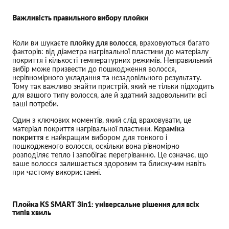
Важливість правильного вибору плойки
Коли ви шукаєте
плойку для волосся
, враховуються багато
факторів: від діаметра нагрівальної пластини до матеріалу
покриття і кількості температурних режимів. Неправильний
вибір може призвести до пошкодження волосся,
нерівномірного укладання та незадовільного результату.
Тому так важливо знайти пристрій, який не тільки підходить
для вашого типу волосся, але й здатний задовольнити всі
ваші потреби.
Один з ключових моментів, який слід враховувати, це
матеріал покриття нагрівальної пластини.
Кераміка
покриття
є найкращим вибором для тонкого і
пошкодженого волосся, оскільки вона рівномірно
розподіляє тепло і запобігає перегріванню. Це означає, що
ваше волосся залишається здоровим та блискучим навіть
при частому використанні.
Плойка KS SMART 3in1: універсальне рішення для всіх
типів хвиль