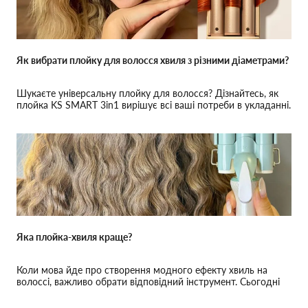
Як вибрати плойку для волосся хвиля з різними діаметрами?
Шукаєте універсальну плойку для волосся? Дізнайтесь, як
плойка KS SMART 3in1 вирішує всі ваші потреби в укладанні.
Яка плойка-хвиля краще?
Коли мова йде про створення модного ефекту хвиль на
волоссі, важливо обрати відповідний інструмент. Сьогодні
ми розглянемо три популярні моделі плойок-хвиль: VGR
22мм, GEEMY 25 та KEMEI 22мм.