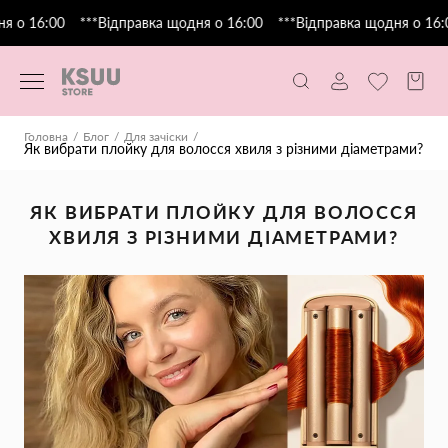
о 16:00
***Відправка щодня о 16:00
***Відправка щодня о 16:00
Головна
Блог
Для зачіски
Як вибрати плойку для волосся хвиля з різними діаметрами?
ЯК ВИБРАТИ ПЛОЙКУ ДЛЯ ВОЛОССЯ
ХВИЛЯ З РІЗНИМИ ДІАМЕТРАМИ?