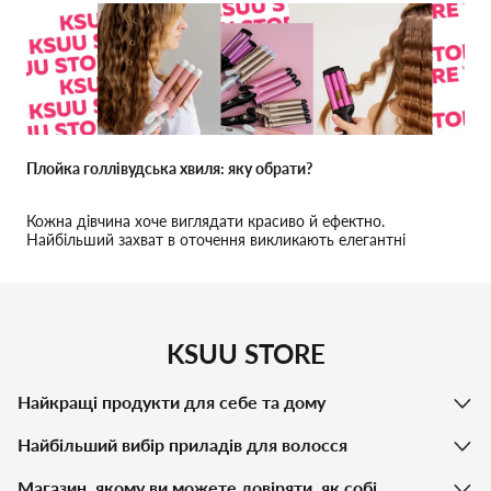
Плойка голлівудська хвиля: яку обрати?
Кожна дівчина хоче виглядати красиво й ефектно.
Найбільший захват в оточення викликають елегантні
струмуючі локони. Це модна і стильна зачіска, яка не
покидає б`юті-тренди...
KSUU STORE
Найкращі продукти для себе та дому
Найбільший вибір приладів для волосся
Магазин, якому ви можете довіряти, як собі