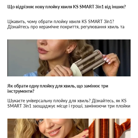
Що відрізняє нову плойку хвиля KS SMART 3in1 від інших?
Цікавить, чому обрати плойку хвиля KS SMART 3in1?
Дізнайтесь про керамічне покриття, регулювання хвиль та
стильний дизайн для ідеального укладання.
Як обрати одну плойку для хвиль, що замінює три
інструменти?
Шукаєте універсальну плойку для хвиль? Дізнайтесь, як KS
SMART 3in1 заощаджує місце і гроші, замінюючи три плойки
в одному гаджеті.