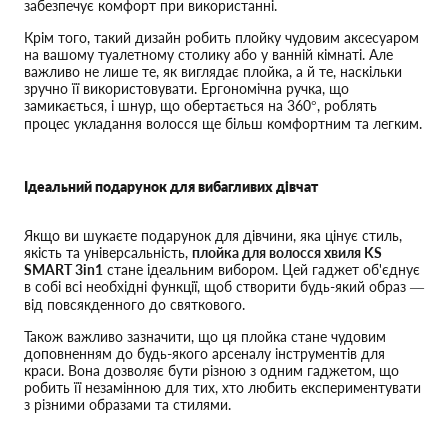
забезпечує комфорт при використанні.
Крім того, такий дизайн робить плойку чудовим аксесуаром
на вашому туалетному столику або у ванній кімнаті. Але
важливо не лише те, як виглядає плойка, а й те, наскільки
зручно її використовувати. Ергономічна ручка, що
замикається, і шнур, що обертається на 360°, роблять
процес укладання волосся ще більш комфортним та легким.
Ідеальний подарунок для вибагливих дівчат
Якщо ви шукаєте подарунок для дівчини, яка цінує стиль,
якість та універсальність,
плойка для волосся хвиля KS
SMART 3in1
стане ідеальним вибором. Цей гаджет об'єднує
в собі всі необхідні функції, щоб створити будь-який образ —
від повсякденного до святкового.
Також важливо зазначити, що ця плойка стане чудовим
доповненням до будь-якого арсеналу інструментів для
краси. Вона дозволяє бути різною з одним гаджетом, що
робить її незамінною для тих, хто любить експериментувати
з різними образами та стилями.