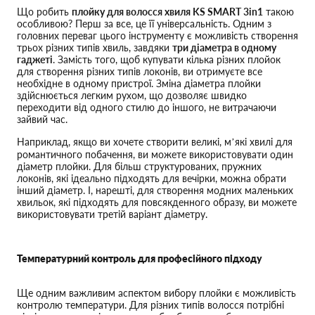
Що робить
плойку для волосся хвиля KS SMART 3in1
такою
особливою? Перш за все, це її універсальність. Одним з
головних переваг цього інструменту є можливість створення
трьох різних типів хвиль, завдяки
три діаметра в одному
гаджеті
. Замість того, щоб купувати кілька різних плойок
для створення різних типів локонів, ви отримуєте все
необхідне в одному пристрої. Зміна діаметра плойки
здійснюється легким рухом, що дозволяє швидко
переходити від одного стилю до іншого, не витрачаючи
зайвий час.
Наприклад, якщо ви хочете створити великі, м’які хвилі для
романтичного побачення, ви можете використовувати один
діаметр плойки. Для більш структурованих, пружних
локонів, які ідеально підходять для вечірки, можна обрати
інший діаметр. І, нарешті, для створення модних маленьких
хвильок, які підходять для повсякденного образу, ви можете
використовувати третій варіант діаметру.
Температурний контроль для професійного підходу
Ще одним важливим аспектом вибору плойки є можливість
контролю температури. Для різних типів волосся потрібні