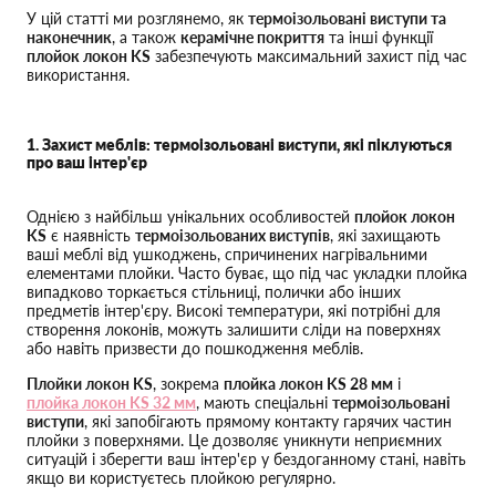
У цій статті ми розглянемо, як
термоізольовані виступи та
наконечник
, а також
керамічне покриття
та інші функції
плойок локон KS
забезпечують максимальний захист під час
використання.
1. Захист меблів: термоізольовані виступи, які піклуються
про ваш інтер'єр
Однією з найбільш унікальних особливостей
плойок локон
KS
є наявність
термоізольованих виступів
, які захищають
ваші меблі від ушкоджень, спричинених нагрівальними
елементами плойки. Часто буває, що під час укладки плойка
випадково торкається стільниці, полички або інших
предметів інтер'єру. Високі температури, які потрібні для
створення локонів, можуть залишити сліди на поверхнях
або навіть призвести до пошкодження меблів.
Плойки локон KS
, зокрема
плойка локон KS 28 мм
і
плойка локон KS 32 мм
, мають спеціальні
термоізольовані
виступи
, які запобігають прямому контакту гарячих частин
плойки з поверхнями. Це дозволяє уникнути неприємних
ситуацій і зберегти ваш інтер'єр у бездоганному стані, навіть
якщо ви користуєтесь плойкою регулярно.