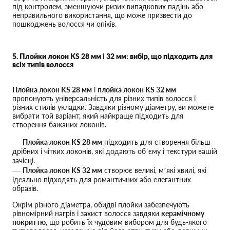
під контролем, зменшуючи ризик випадкових падінь або
неправильного використання, що може призвести до
пошкоджень волосся чи опіків.
5. Плойки локон KS 28 мм і 32 мм: вибір, що підходить для
всіх типів волосся
Плойка локон KS 28 мм
і
плойка локон KS 32 мм
пропонують універсальність для різних типів волосся і
різних стилів укладки. Завдяки різному діаметру, ви можете
вибрати той варіант, який найкраще підходить для
створення бажаних локонів.
Плойка локон KS 28 мм
підходить для створення більш
дрібних і чітких локонів, які додають об’єму і текстури вашій
зачісці.
Плойка локон KS 32 мм
створює великі, м’які хвилі, які
ідеально підходять для романтичних або елегантних
образів.
Окрім різного діаметра, обидві плойки забезпечують
рівномірний нагрів і захист волосся завдяки
керамічному
покриттю
, що робить їх чудовим вибором для будь-якого