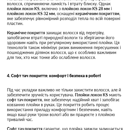
волосся, спричиняючи ламкість і втрату блиску. Однак
плойки локон KS
, включно з
плойкою локон KS 28 мм
і
плойкою локон KS 32 мм
, оснащені
керамічним покриттям
,
яке забезпечує рівномірний розподіл тепла по всій поверхні
пластин.
Керамічне покриття
захищає волосся від перегріву,
запобігаючи втраті природної вологи та зберігаючи його
здоровим навіть при регулярному використанні плойки. Ця
технологія також мінімізує ризик виникнення пересушених і
пошкоджених ділянок волосся, що є особливо важливим
для тих, хто має тонке або ослаблене волосся.
4. Софт тач покриття: комфорт і безпека в роботі
Під час укладки важливо не тільки захистити волосся, але й
забезпечити зручність користувача.
Плойки локон KS
мають
софт тач покриття
, яке забезпечує надійний хват і запобігає
ковзанню плойки в руках. Це покриття робить процес
використання приладу комфортним і безпечним, навіть
якщо ваші руки трохи вологі або ви працюєте з плойкою
тривалий час.
Софт тач покриття
гарантує, що плойка завжди залишається