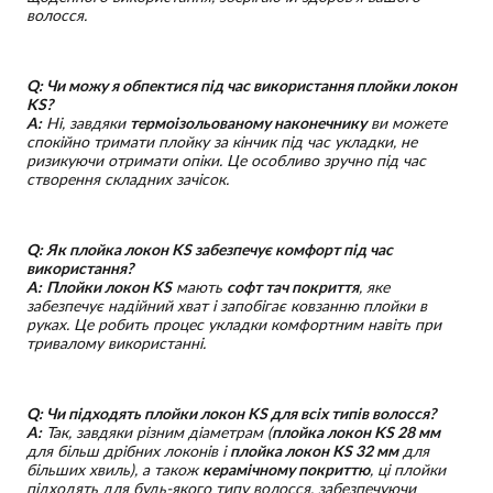
волосся.
Q: Чи можу я обпектися під час використання плойки локон
KS?
A:
Ні, завдяки
термоізольованому наконечнику
ви можете
спокійно тримати плойку за кінчик під час укладки, не
ризикуючи отримати опіки. Це особливо зручно під час
створення складних зачісок.
Q: Як плойка локон KS забезпечує комфорт під час
використання?
A:
Плойки локон KS
мають
софт тач покриття
, яке
забезпечує надійний хват і запобігає ковзанню плойки в
руках. Це робить процес укладки комфортним навіть при
тривалому використанні.
Q: Чи підходять плойки локон KS для всіх типів волосся?
A:
Так, завдяки різним діаметрам (
плойка локон KS 28 мм
для більш дрібних локонів і
плойка локон KS 32 мм
для
більших хвиль), а також
керамічному покриттю
, ці плойки
підходять для будь-якого типу волосся, забезпечуючи