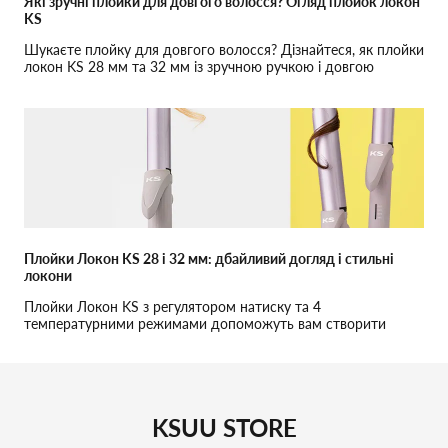
Які зручні плойки для довгого волосся? Огляд плойок локон
KS
Шукаєте плойку для довгого волосся? Дізнайтеся, як плойки
локон KS 28 мм та 32 мм із зручною ручкою і довгою
робочою зоною вирішують ваші проблеми.
Плойки Локон KS 28 і 32 мм: дбайливий догляд і стильні
локони
Плойки Локон KS з регулятором натиску та 4
температурними режимами допоможуть вам створити
локони без пошкодження волосся.
KSUU STORE