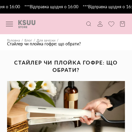
 о 16:00
***Відправка щодня о 16:00
***Відправка щодня о 16:0
Головна
Блог
Для зачіски
Стайлер чи плойка гофре: що обрати?
СТАЙЛЕР ЧИ ПЛОЙКА ГОФРЕ: ЩО
ОБРАТИ?