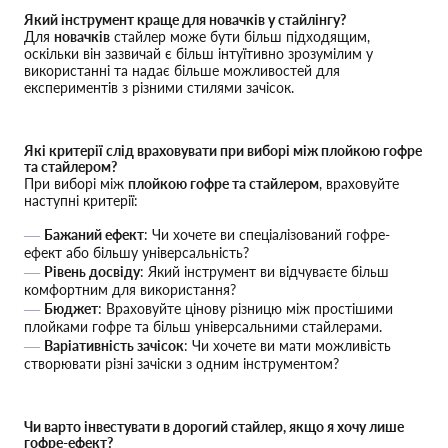
Який інструмент краще для новачків у стайлінгу?
Для
новачків
стайлер може бути більш підходящим,
оскільки він зазвичай є більш інтуїтивно зрозумілим у
використанні та надає більше можливостей для
експериментів з різними стилями зачісок.
Які критерії слід враховувати при виборі між плойкою гофре
та стайлером?
При виборі між
плойкою гофре та стайлером
, враховуйте
наступні критерії:
Бажаний ефект
: Чи хочете ви спеціалізований гофре-
ефект або більшу універсальність?
Рівень досвіду
: Який інструмент ви відчуваєте більш
комфортним для використання?
Бюджет
: Враховуйте цінову різницю між простішими
плойками гофре та більш універсальними стайлерами.
Варіативність зачісок
: Чи хочете ви мати можливість
створювати різні зачіски з одним інструментом?
Чи варто інвестувати в дорогий стайлер, якщо я хочу лише
гофре-ефект?