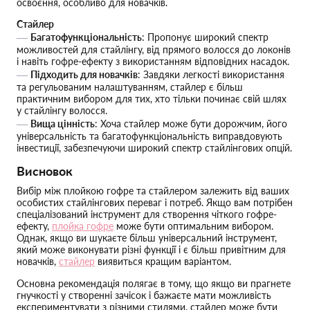
освоєння, особливо для новачків.
Стайлер
Багатофункціональність
: Пропонує широкий спектр
можливостей для стайлінгу, від прямого волосся до локонів
і навіть гофре-ефекту з використанням відповідних насадок.
Підходить для новачків
: Завдяки легкості використання
та регульованим налаштуванням, стайлер є більш
практичним вибором для тих, хто тільки починає свій шлях
у стайлінгу волосся.
Вища цінність
: Хоча стайлер може бути дорожчим, його
універсальність та багатофункціональність виправдовують
інвестиції, забезпечуючи широкий спектр стайлінгових опцій.
Висновок
Вибір між плойкою гофре та стайлером залежить від ваших
особистих стайлінгових переваг і потреб. Якщо вам потрібен
спеціалізований інструмент для створення чіткого гофре-
ефекту,
плойка гофре
може бути оптимальним вибором.
Однак, якщо ви шукаєте більш універсальний інструмент,
який може виконувати різні функції і є більш привітним для
новачків,
стайлер
виявиться кращим варіантом.
Основна рекомендація полягає в тому, що якщо ви прагнете
гнучкості у створенні зачісок і бажаєте мати можливість
експериментувати з різними стилями, стайлер може бути