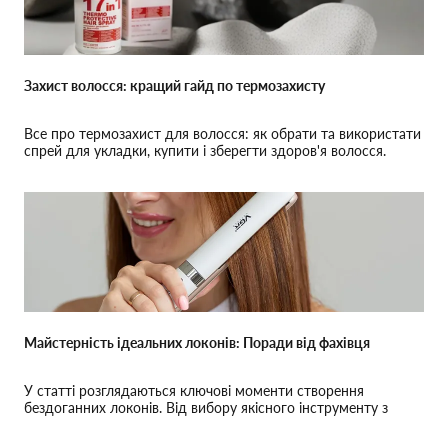
Захист волосся: кращий гайд по термозахисту
Все про термозахист для волосся: як обрати та використати
спрей для укладки, купити і зберегти здоров'я волосся.
Майстерність ідеальних локонів: Поради від фахівця
У статті розглядаються ключові моменти створення
бездоганних локонів. Від вибору якісного інструменту з
турмаліновим і керамічним покриттям до технік укладання
від професіоналів. Дізнайтеся, як досягти ідеального