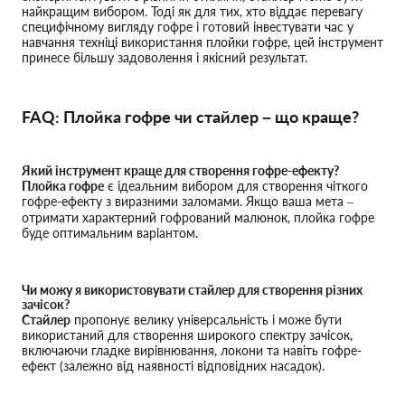
найкращим вибором. Тоді як для тих, хто віддає перевагу
специфічному вигляду гофре і готовий інвестувати час у
навчання техніці використання плойки гофре, цей інструмент
принесе більшу задоволення і якісний результат.
FAQ: Плойка гофре чи стайлер – що краще?
Який інструмент краще для створення гофре-ефекту?
Плойка гофре
є ідеальним вибором для створення чіткого
гофре-ефекту з виразними заломами. Якщо ваша мета –
отримати характерний гофрований малюнок, плойка гофре
буде оптимальним варіантом.
Чи можу я використовувати стайлер для створення різних
зачісок?
Стайлер
пропонує велику універсальність і може бути
використаний для створення широкого спектру зачісок,
включаючи гладке вирівнювання, локони та навіть гофре-
ефект (залежно від наявності відповідних насадок).