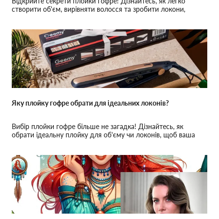
Відкрийте секрети плойки гофре! Дізнайтесь, як легко
створити об'єм, вирівняти волосся та зробити локони,
перетворивши свій стайлінг!
Яку плойку гофре обрати для ідеальних локонів?
Вибір плойки гофре більше не загадка! Дізнайтесь, як
обрати ідеальну плойку для об'єму чи локонів, щоб ваша
зачіска була бездоганною!