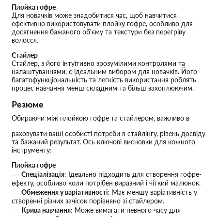
Плойка гофре
Для новачків може знадобитися час, щоб навчитися
ефективно використовувати плойку гофре, особливо для
досягнення бажаного об'єму та текстури без перегріву
волосся.
Стайлер
Стайлер, з його інтуїтивно зрозумілими контролями та
налаштуваннями, є ідеальним вибором для новачків. Його
багатофункціональність та легкість використання роблять
процес навчання менш складним та більш захоплюючим.
Резюме
Обираючи між плойкою гофре та стайлером, важливо в
раховувати ваші особисті потреби в стайлінгу, рівень досвіду
та бажаний результат. Ось ключові висновки для кожного
інструменту:
Плойка гофре
Спеціалізація
: Ідеально підходить для створення гофре-
ефекту, особливо коли потрібен виразний і чіткий малюнок.
Обмеження у варіативності
: Має меншу варіативність у
створенні різних зачісок порівняно зі стайлером.
Крива навчання
: Може вимагати певного часу для