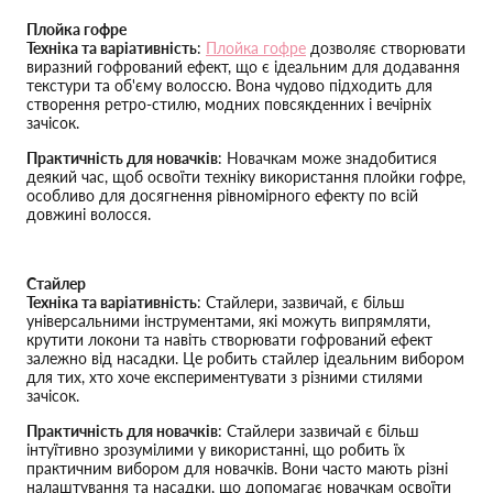
Плойка гофре
Техніка та варіативність
:
Плойка гофре
дозволяє створювати
виразний гофрований ефект, що є ідеальним для додавання
текстури та об'єму волоссю. Вона чудово підходить для
створення ретро-стилю, модних повсякденних і вечірніх
зачісок.
Практичність для новачків
: Новачкам може знадобитися
деякий час, щоб освоїти техніку використання плойки гофре,
особливо для досягнення рівномірного ефекту по всій
довжині волосся.
Стайлер
Техніка та варіативність
: Стайлери, зазвичай, є більш
універсальними інструментами, які можуть випрямляти,
крутити локони та навіть створювати гофрований ефект
залежно від насадки. Це робить стайлер ідеальним вибором
для тих, хто хоче експериментувати з різними стилями
зачісок.
Практичність для новачків
: Стайлери зазвичай є більш
інтуїтивно зрозумілими у використанні, що робить їх
практичним вибором для новачків. Вони часто мають різні
налаштування та насадки, що допомагає новачкам освоїти