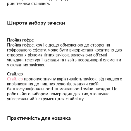
різні техніки стайлінгу.
Широта вибору зачіски
Плойка гофре
Плойка гофре, хоч і є дещо обмеженою до створення
гофрованого ефекту, може бути використана креативно для
створення різноманітних зачісок, включаючи об'ємні
укладки, текстурні каскади та навіть неординарні елементи
у складних зачісках.
Стайлер
Стайлер
пропонує значну варіативність зачісок, від гладкого
вирівнювання до пишних локонів, завдяки своїй
багатофункціональності та можливості зміни насадок. Це
робить його вибором номер один для тих, хто шукає
універсальний інструмент для стайлінгу.
Практичність для новачка