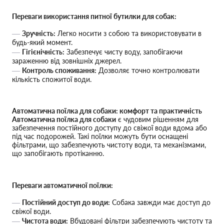
Переваги використання питної бутилки для собак:
Зручність:
Легко носити з собою та використовувати в
будь-який момент.
Гігієнічність:
Забезпечує чисту воду, запобігаючи
зараженню від зовнішніх джерел.
Контроль споживання:
Дозволяє точно контролювати
кількість спожитої води.
Автоматична поїлка для собаки: комфорт та практичність
Автоматична поїлка для собаки
є чудовим рішенням для
забезпечення постійного доступу до свіжої води вдома або
під час подорожей. Такі поїлки можуть бути оснащені
фільтрами, що забезпечують чистоту води, та механізмами,
що запобігають протіканню.
Переваги автоматичної поїлки:
Постійний доступ до води:
Собака завжди має доступ до
свіжої води.
Чистота води:
Вбудовані фільтри забезпечують чистоту та