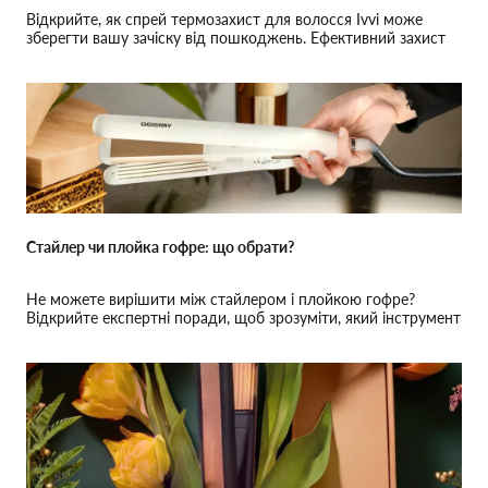
Відкрийте, як спрей термозахист для волосся Ivvi може
зберегти вашу зачіску від пошкоджень. Ефективний захист
та природній блиск!
Стайлер чи плойка гофре: що обрати?
Не можете вирішити між стайлером і плойкою гофре?
Відкрийте експертні поради, щоб зрозуміти, який інструмент
ідеально підійде саме для вас!