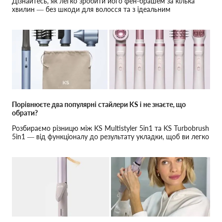
Дізнайтесь, як легко зробити його фен-брашем за кілька
хвилин — без шкоди для волосся та з ідеальним
результатом. Обирайте укладку, яка підкреслить вашу красу
Порівнюєте два популярні стайлери KS і не знаєте, що
обрати?
Розбираємо різницю між KS Multistyler 5in1 та KS Turbobrush
5in1 — від функціоналу до результату укладки, щоб ви легко
підібрали ідеальний варіант під свій тип волосся та бажаний
ефект.