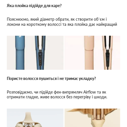
Яка плойка підійде для каре?
Пояснюємо, який діаметр обрати, як створити об’єм і
локони на короткому волоссі та яка плойка дає найкращий
результат без шкоди для волосся
Пористе волосся пушиться і не тримає укладку?
Розповідаємо, чи підійде фен-випрямляч Airflow та як
отримати гладке, живе волосся без перегріву і шкоди.