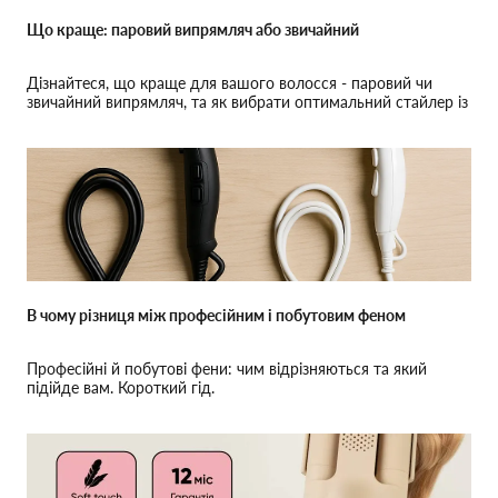
Що краще: паровий випрямляч або звичайний
Дізнайтеся, що краще для вашого волосся - паровий чи
звичайний випрямляч, та як вибрати оптимальний стайлер із
урахуванням безпеки, типу волосся і частоти використання.
В чому різниця між професійним і побутовим феном
Професійні й побутові фени: чим відрізняються та який
підійде вам. Короткий гід.