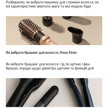
Розбираємо, як вибрати машинку для стрижки волосся, на
які характеристики звертати увагу та яка модель буде
зручною для дому або регулярного використання.
Як вибрати брашинг для волосся | Ksuu Store
Як вибрати брашинг для волосся: гід по щітках і фен-
брашах, поради щодо діаметра, щетини та функцій для
різних типів волосся для об’ємної укладки від KSUU STORE