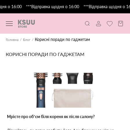
ня о 16:00
***Відправка щодня о 16:00
***Відправка щодня о 16:
Корисні поради по гаджетам
Головна
Блог
КОРИСНІ ПОРАДИ ПО ГАДЖЕТАМ
Мрієте про обʼєм біля кореня як після салону?