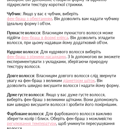
підкреслити текстуру короткої стрижки.
Чубчик
: Якщо у вас є чубчик, виберіть
фен-браш з обертанням
. Він дозволить вам надати чубчику
ідеальну форму і об'єм.
Пухнасте волосся
: Власницям пухнастого волосся може
підійти
фен-браш в формі еліпса
. Він дозволить згладити
волосся, при цьому надавши йому додатковий об'єм.
Кудряве волосся
: Для кудрявого волосся виберіть
фен-браш з різними насадками
. З їх допомогою ви зможете
експериментувати з укладками, зберігаючи природну
текстуру волосся.
Довге волосся
: Власницям довгого волосся слід звернути
увагу на фен-браш з великим
діаметром щіток
. Він
дозволить швидко висушити волосся і надати йому форму.
Дуже густе волосся
: Якщо у вас дуже густе волосся,
виберіть фен-браш з великими щітками. Вони допоможуть
вам швидко висушити волосся і зробити його покірнішим.
Фарбоване волосся
: Для фарбованого волосся важливо
зберегти колір і блиск. Оберіть фен-браш з можливістю
регулювання температури
, щоб уникнути пересушування
волосся.