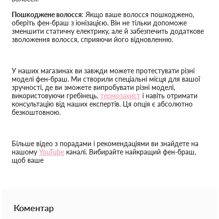
Пошкоджене волосся
: Якщо ваше волосся пошкоджено,
оберіть фен-браш з іонізацією. Він не тільки допоможе
зменшити статичну електрику, але й забезпечить додаткове
зволоження волосся, сприяючи його відновленню.
У наших магазинах ви завжди можете протестувати різні
моделі фен-браш. Ми створили спеціальні місця для вашої
зручності, де ви зможете випробувати різні моделі,
використовуючи гребінець,
термозахист
і навіть отримати
консультацію від наших експертів. Ця опція є абсолютно
безкоштовною.
Більше відео з порадами і рекомендаціями ви знайдете на
нашому
YouTube
каналі. Вибирайте найкращий фен-браш,
щоб ваше
Коментар