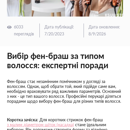
6033
Дата публікації
:
Дата оновлення
:
переглядів
7/20/2023
8/9/2026
Вибір фен-браш за типом
волосся: експертні поради
Фен-браш стає незамінним помічником у догляді за
волоссям. Однак, щоб обрати той, який підійде саме вам,
необхідно враховувати ряд важливих параметрів. Основний
з них - це тип вашого волосся. Професійні перукарі діляться
порадами щодо вибору фен-браш для різних типів волосся.
Коротка зачіска
: Для коротких стрижок фен-браш
з малим діаметром щіток (насадка)
стане ідеальним
вибором. Він допоможе створити форму та відмінно