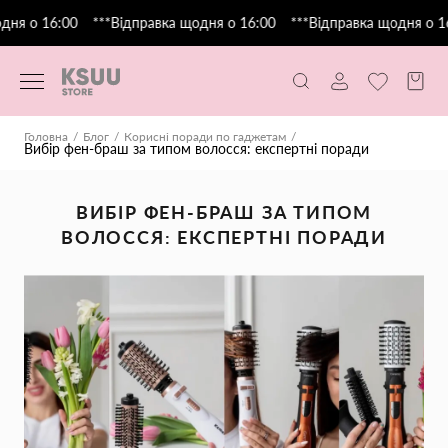
ня о 16:00
***Відправка щодня о 16:00
***Відправка щодня о 16
Головна
Блог
Корисні поради по гаджетам
Вибір фен-браш за типом волосся: експертні поради
ВИБІР ФЕН-БРАШ ЗА ТИПОМ
ВОЛОССЯ: ЕКСПЕРТНІ ПОРАДИ