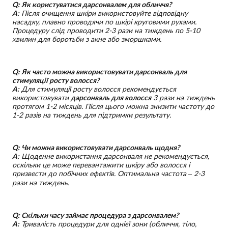
Q: Як користуватися дарсонвалем для обличчя?
A:
Після очищення шкіри використовуйте відповідну
насадку, плавно проводячи по шкірі круговими рухами.
Процедуру слід проводити 2-3 рази на тиждень по 5-10
хвилин для боротьби з акне або зморшками.
Q: Як часто можна використовувати дарсонваль для
стимуляції росту волосся?
A:
Для стимуляції росту волосся рекомендується
використовувати
дарсонваль для волосся
3 рази на тиждень
протягом 1-2 місяців. Після цього можна знизити частоту до
1-2 разів на тиждень для підтримки результату.
Q: Чи можна використовувати дарсонваль щодня?
A:
Щоденне використання дарсонваля не рекомендується,
оскільки це може перевантажити шкіру або волосся і
призвести до побічних ефектів. Оптимальна частота – 2-3
рази на тиждень.
Q: Скільки часу займає процедура з дарсонвалем?
A:
Тривалість процедури для однієї зони (обличчя, тіло,