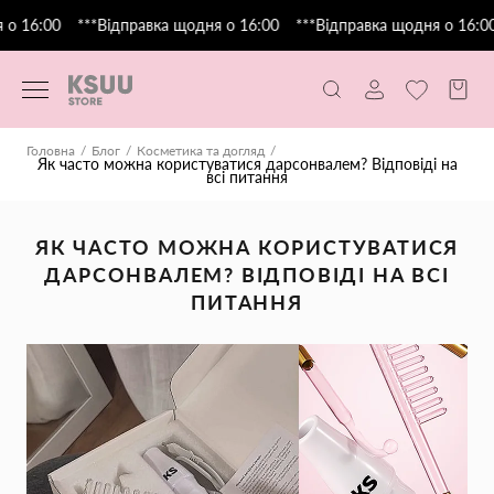
 16:00
***Відправка щодня о 16:00
***Відправка щодня о 16:00
Головна
Блог
Косметика та догляд
Як часто можна користуватися дарсонвалем? Відповіді на
всі питання
ЯК ЧАСТО МОЖНА КОРИСТУВАТИСЯ
ДАРСОНВАЛЕМ? ВІДПОВІДІ НА ВСІ
ПИТАННЯ