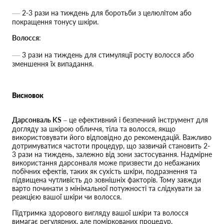
2-3 рази на тиждень для боротьби з целюлітом або
покращення тонусу шкіри.
Волосся
:
3 рази на тиждень для стимуляції росту волосся або
зменшення їх випадання.
Висновок
Дарсонваль KS
– це ефективний і безпечний інструмент для
догляду за шкірою обличчя, тіла та волосся, якщо
використовувати його відповідно до рекомендацій. Важливо
дотримуватися частоти процедур, що зазвичай становить 2-
3 рази на тиждень, залежно від зони застосування. Надмірне
використання дарсонваля може призвести до небажаних
побічних ефектів, таких як сухість шкіри, подразнення та
підвищена чутливість до зовнішніх факторів. Тому завжди
варто починати з мінімальної потужності та слідкувати за
реакцією вашої шкіри чи волосся.
Підтримка здорового вигляду вашої шкіри та волосся
вимагає регулярних, але поміркованих процедур,