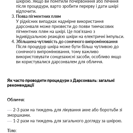
шкірою. Якщо ви помітили почервоніння або печіння
після процедури, варто зробити перерву і дати шкірі
відпочити.
Поява пігментних плям
У рідкісних випадках надмірне використання
дарсонваля може призвести до появи тимчасових
пігментних плям на шкірі. Це пов'язано з
індивідуальною реакцією шкіри на електричні імпульси.
Збільшена чутливість до сонячного випромінювання
Після процедур шкіра може бути більш чутливою до
сонячного випромінювання, тому важливо
використовувати сонцезахисні засоби, особливо якщо
ви користувалися дарсонвалем для обличчя.
Як часто проводити процедури з Дарсонваль: загальні
рекомендації
Обличчя
:
2-3 рази на тиждень для лікування акне або боротьби зі
зморшками.
1-2 рази на тиждень для загального догляду за шкірою.
Тіло
: