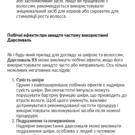
або заспокійливий засіб. Якщо ви працювали з
волоссям, рекомендується використовувати
зміцнювальний засіб для коренів або сироватку для
стимуляції росту волосся.
Побічні ефекти при занадто частому використанні
Дарсонваль
Як і будь-який прилад для догляду за шкірою та волоссям,
Дарсонваль KS
може викликати побічні ефекти, якщо його
використовувати занадто часто або неправильно. Ось кілька
можливих негативних наслідків:
Сухість шкіри
Одним з найпоширеніших побічних ефектів є надмірна
сухість шкіри. Високочастотні імпульси можуть
порушувати бар'єрну функцію шкіри, що призводить до
втрати вологи. Щоб цього уникнути, важливо
дотримуватися рекомендованої частоти процедур і
використовувати зволожувальні засоби після кожної
процедури.
Подразнення та почервоніння
Надмірне використання дарсонваля може викликати
подразнення шкіри, особливо у людей з чутливою