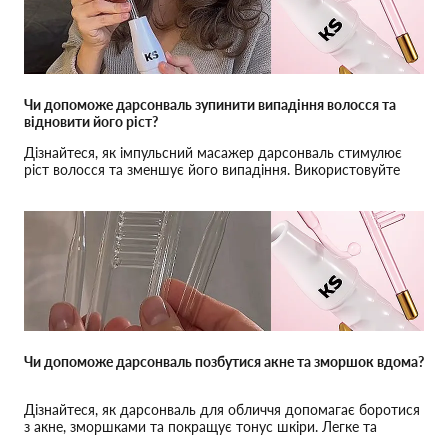
Чи допоможе дарсонваль зупинити випадіння волосся та
відновити його ріст?
Дізнайтеся, як імпульсний масажер дарсонваль стимулює
ріст волосся та зменшує його випадіння. Використовуйте
дарсонваль для голови для зміцнення волосся вдома.
Чи допоможе дарсонваль позбутися акне та зморшок вдома?
Дізнайтеся, як дарсонваль для обличчя допомагає боротися
з акне, зморшками та покращує тонус шкіри. Легке та
безпечне застосування вдома.