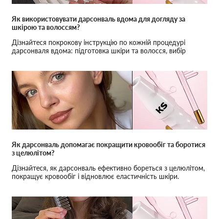
Як використовувати дарсонваль вдома для догляду за
шкірою та волоссям?
Дізнайтеся покрокову інструкцію по кожній процедурі
дарсонваля вдома: підготовка шкіри та волосся, вибір
насадок і частота процедур для ефективного результату.
Як дарсонваль допомагає покращити кровообіг та боротися
з целюлітом?
Дізнайтеся, як дарсонваль ефективно бореться з целюлітом,
покращує кровообіг і відновлює еластичність шкіри.