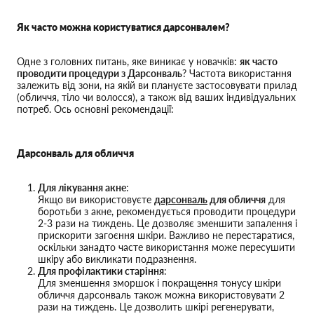
Як часто можна користуватися дарсонвалем?
Одне з головних питань, яке виникає у новачків:
як часто
проводити процедури з Дарсонваль
? Частота використання
залежить від зони, на якій ви плануєте застосовувати прилад
(обличчя, тіло чи волосся), а також від ваших індивідуальних
потреб. Ось основні рекомендації:
Дарсонваль для обличчя
Для лікування акне
:
Якщо ви використовуєте
дарсонваль
для обличчя
для
боротьби з акне, рекомендується проводити процедури
2-3 рази на тиждень. Це дозволяє зменшити запалення і
прискорити загоєння шкіри. Важливо не перестаратися,
оскільки занадто часте використання може пересушити
шкіру або викликати подразнення.
Для профілактики старіння
:
Для зменшення зморшок і покращення тонусу шкіри
обличчя дарсонваль також можна використовувати 2
рази на тиждень. Це дозволить шкірі регенерувати,