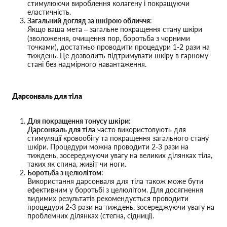
стимулюючи вироблення колагену і покращуючи
еластичність.
Загальний догляд за шкірою обличчя
:
Якщо ваша мета – загальне покращення стану шкіри
(зволоження, очищення пор, боротьба з чорними
точками), достатньо проводити процедури 1-2 рази на
тиждень. Це дозволить підтримувати шкіру в гарному
стані без надмірного навантаження.
Дарсонваль для тіла
Для покращення тонусу шкіри
:
Дарсонваль для тіла
часто використовують для
стимуляції кровообігу та покращення загального стану
шкіри. Процедури можна проводити 2-3 рази на
тиждень, зосереджуючи увагу на великих ділянках тіла,
таких як спина, живіт чи ноги.
Боротьба з целюлітом
:
Використання дарсонваля для тіла також може бути
ефективним у боротьбі з целюлітом. Для досягнення
видимих результатів рекомендується проводити
процедури 2-3 рази на тиждень, зосереджуючи увагу на
проблемних ділянках (стегна, сідниці).